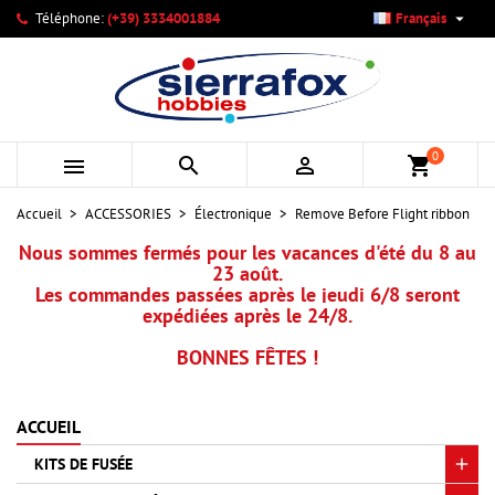

Téléphone:
(+39) 3334001884
Français
×
×
×
Mes listes d'envies
Créer une liste d'envies
Connexion
add_circle_outline
Créer une nouvelle liste
Vous devez être connecté pour ajouter des produits à votre
Nom de la liste d'envies
liste d'envies.
0



shopping_cart
Annuler
Connexion
Accueil
ACCESSORIES
Électronique
Remove Before Flight ribbon
Annuler
Créer une liste d'envies
Nous sommes fermés pour les vacances d'été du 8 au
23 août.
Les commandes passées après le jeudi 6/8 seront
expédiées après le 24/8.
BONNES FÊTES !
ACCUEIL
KITS DE FUSÉE