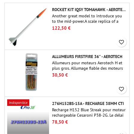
ROCKET KIT IQSY TOMAHAWK - AEROTECH
Another great model to introduce you
to the mid-power.A scale replica of a
famous sounding rocket, small in size
122,50 €
and peefect to move to higher-level kits.
favorite_border
ALLUMEURS FIRSTFIRE 36" - AEROTECH
Allumeurs pour moteurs Aerotech H et
plus gros. Allumage fiable des moteurs
jusqu'à 91 cm de longu
30,50 €
favorite_border
Indisponible
276H152BS-15A - RECHARGE 38MM CTI
Recharge H152 Blue Streak pour moteur
rechargeable Cesaroni P38-2G. Le délai
de 15 secondes est réglable via l'outil
78,50 €
ProDAT 38