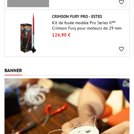
favorite_border
CRIMSON FURY PRO - ESTES
Kit de fusée modèle Pro Series II™
Crimson Fury pour moteurs de 29 mm
de type E, F et G. Conçu pour les
126,90 €
fuséologues confirmés, le Crimson Fury
offre des lancements palpitants, des
favorite_border
atterrissages en douceur et une
expérience de construction aussi
raffinée que les vols eux-mêmes.
BANNER