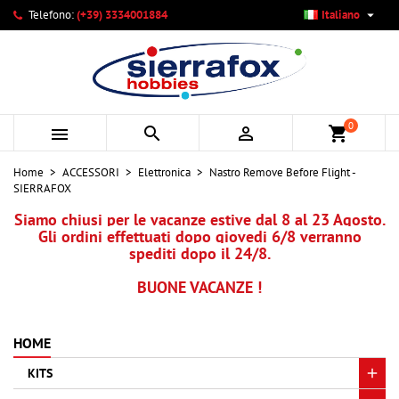

Telefono:
(+39) 3334001884
Italiano
×
×
×
Le mie liste di desideri
Crea lista dei desideri
Accedi
add_circle_outline
Crea nuova lista
Devi avere effettuato l'accesso per salvare dei prodotti
Nome lista dei desideri
nella tua lista dei desideri.
0



shopping_cart
Annulla
Accedi
Home
ACCESSORI
Elettronica
Nastro Remove Before Flight -
Annulla
Crea lista dei desideri
SIERRAFOX
Siamo chiusi per le vacanze estive dal 8 al 23 Agosto.
Gli ordini effettuati dopo giovedi 6/8 verranno
spediti dopo il 24/8.
BUONE VACANZE !
HOME
KITS