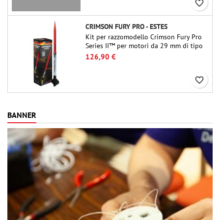
favorite_border
CRIMSON FURY PRO - ESTES
Kit per razzomodello Crimson Fury Pro
Series II™ per motori da 29 mm di tipo
E, F e G. Progettato per modellisti
126,90 €
esperti, Crimson Fury offre lanci
emozionanti, recuperi fluidi e
favorite_border
un'esperienza di costruzione raffinata
quanto i voli stessi.
BANNER