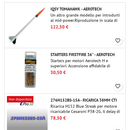
IQSY TOMAHAWK - AEROTECH
Un altro grande modello per introdurti
al mid-power.Riproduzione in scala di
un famoso razzo-sonda, dalle dimensioni
122,50 €
contenute e adatto per passare a kit di
livello superiore.
favorite_border
STARTERS FIRSTFIRE 36" - AEROTECH
Starters per motori Aerotech H e
superiori. Accensione affidabile di
motori fino a 91 cm di lunghezza.
30,50 €
favorite_border
Non disponibile
276H152BS-15A - RICARICA 38MM CTI
Ricarica H152 Blue Streak per motore
ricaricabile Cesaroni P38-2G. Il delay di
15 secondi è regolabile tramite lo
78,50 €
strumento ProDAT 38