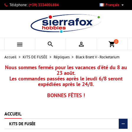

Téléphone:
(+39) 3334001884
Français
×
×
×
Mes listes d'envies
Créer une liste d'envies
Connexion
add_circle_outline
Créer une nouvelle liste
Vous devez être connecté pour ajouter des produits à votre
Nom de la liste d'envies
liste d'envies.
0



shopping_cart
Annuler
Connexion
Accueil
KITS DE FUSÉE
Répliques
Black Brant V - Rocketarium
Annuler
Créer une liste d'envies
Nous sommes fermés pour les vacances d'été du 8 au
23 août.
Les commandes passées après le jeudi 6/8 seront
expédiées après le 24/8.
BONNES FÊTES !
ACCUEIL
KITS DE FUSÉE