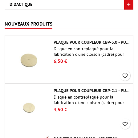
DIDACTIQUE
NOUVEAUX PRODUITS
PLAQUE POUR COUPLEUR CBP-3.0 - PUBLIC MISSILES LTD.
Disque en contreplaqué pour la
fabrication d'une cloison (cadre) pour
raccords tubulaires de 75 mm de Public
6,50 €
Missiles Ltd. (PT-3.0/QT-3.0)
favorite_border
PLAQUE POUR COUPLEUR CBP-2.1 - PUBLIC MISSILES LTD.
Disque en contreplaqué pour la
fabrication d'une cloison (cadre) pour
raccords tubulaires de 54 mm de Public
4,50 €
Missiles Ltd. (PT-2.1 ou QT-2.1)
favorite_border