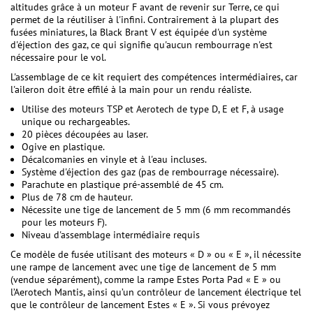
altitudes grâce à un moteur F avant de revenir sur Terre, ce qui
permet de la réutiliser à l'infini. Contrairement à la plupart des
fusées miniatures, la Black Brant V est équipée d'un système
d'éjection des gaz, ce qui signifie qu'aucun rembourrage n'est
nécessaire pour le vol.
L'assemblage de ce kit requiert des compétences intermédiaires, car
l'aileron doit être effilé à la main pour un rendu réaliste.
Utilise des moteurs TSP et Aerotech de type D, E et F, à usage
unique ou rechargeables.
20 pièces découpées au laser.
Ogive en plastique.
Décalcomanies en vinyle et à l'eau incluses.
Système d'éjection des gaz (pas de rembourrage nécessaire).
Parachute en plastique pré-assemblé de 45 cm.
Plus de 78 cm de hauteur.
Nécessite une tige de lancement de 5 mm (6 mm recommandés
pour les moteurs F).
Niveau d'assemblage intermédiaire requis
Ce modèle de fusée utilisant des moteurs « D » ou « E », il nécessite
une rampe de lancement avec une tige de lancement de 5 mm
(vendue séparément), comme la rampe Estes Porta Pad « E » ou
l’Aerotech Mantis, ainsi qu’un contrôleur de lancement électrique tel
que le contrôleur de lancement Estes « E ». Si vous prévoyez