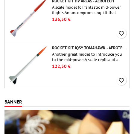
ROCKET KIT HV ARCAS - AEROTECH
A scale model for fantastic mid-power
flights.An uncompromising kit that
allows you to build a replica of one of
136,50 €
the most famous sounding-rocket ever.
favorite_border
ROCKET KIT IQSY TOMAHAWK - AEROTECH
Another great model to introduce you
to the mid-power.A scale replica of a
famous sounding rocket, small in size
122,50 €
and peefect to move to higher-level kits.
favorite_border
BANNER