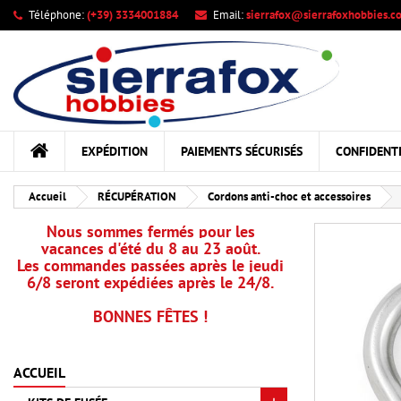
Téléphone:
(+39) 3334001884
Email:
sierrafox@sierrafoxhobbies.c
Me
Cr
C
add_circle_outline
Vou
Nom
EXPÉDITION
PAIEMENTS SÉCURISÉS
CONFIDENTI
Accueil
RÉCUPÉRATION
Cordons anti-choc et accessoires
Nous sommes fermés pour les
vacances d'été du 8 au 23 août.
Les commandes passées après le jeudi
6/8 seront expédiées après le 24/8.
BONNES FÊTES !
ACCUEIL