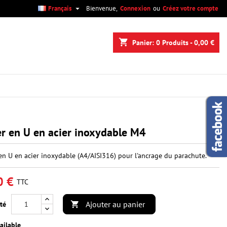

Français
Bienvenue,
Connexion
ou
Créez votre compte
×
×
×
shopping_cart
Panier:
0
Produits - 0,00 €
n
s
er en U en acier inoxydable M4
 en U en acier inoxydable (A4/AISI316) pour l'ancrage du parachute.
0 €
TTC
Ajouter au panier
té

ailable