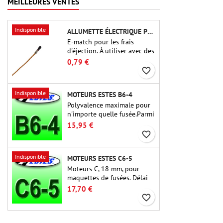
MEILLEURES VENTES
Indisponible
ALLUMETTE ÉLECTRIQUE POUR CHARGE D'ÉJECTION
E-match pour les frais
d'éjection. À utiliser avec des
altimètres ou d'autres
0,79 €
appareils électroniques.
favorite_border
Indisponible
MOTEURS ESTES B6-4
Polyvalence maximale pour
n'importe quelle fusée.Parmi
les moteurs de fusée les plus
15,95 €
utilisés à ce jour, l'Estes B6-
favorite_border
4 est le moteur adapté à la
plus grande majorité des
Indisponible
MOTEURS ESTES C6-5
fusées Estes et similaires.
Moteurs C, 18 mm, pour
maquettes de fusées. Délai
de 5 secondes, pour les
17,70 €
fusées à un étage.
favorite_border