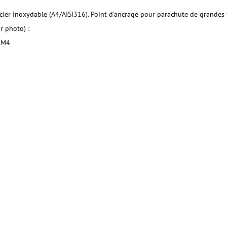
acier inoxydable (A4/AISI316). Point d'ancrage pour parachute de grandes
r photo) :
e M4