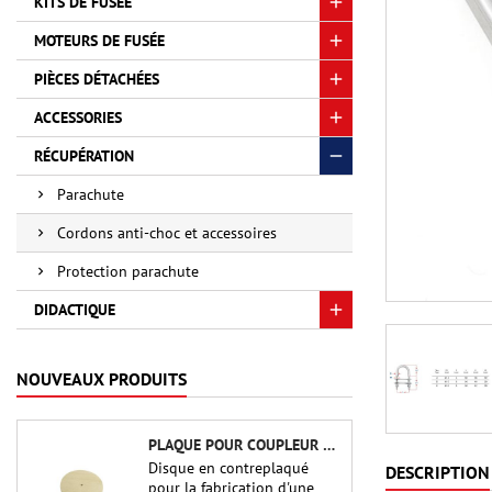
KITS DE FUSÉE
MOTEURS DE FUSÉE
PIÈCES DÉTACHÉES
ACCESSORIES
RÉCUPÉRATION
Parachute
Cordons anti-choc et accessoires
Protection parachute
DIDACTIQUE
NOUVEAUX PRODUITS
PLAQUE POUR COUPLEUR CBP-3.0 - PUBLIC MISSILES LTD.
Disque en contreplaqué
DESCRIPTION
pour la fabrication d'une