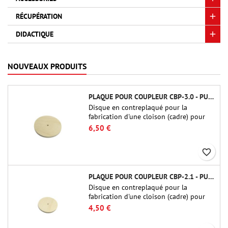
RÉCUPÉRATION
DIDACTIQUE
NOUVEAUX PRODUITS
PLAQUE POUR COUPLEUR CBP-3.0 - PUBLIC MISSILES LTD.
Disque en contreplaqué pour la
fabrication d'une cloison (cadre) pour
raccords tubulaires de 75 mm de Public
6,50 €
Missiles Ltd. (PT-3.0/QT-3.0)
favorite_border
PLAQUE POUR COUPLEUR CBP-2.1 - PUBLIC MISSILES LTD.
Disque en contreplaqué pour la
fabrication d'une cloison (cadre) pour
raccords tubulaires de 54 mm de Public
4,50 €
Missiles Ltd. (PT-2.1 ou QT-2.1)