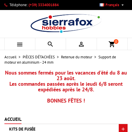

Téléphone:
(+39) 3334001884
Français
×
×
×
Mes listes d'envies
Créer une liste d'envies
Connexion
add_circle_outline
Créer une nouvelle liste
Vous devez être connecté pour ajouter des produits à votre
Nom de la liste d'envies
liste d'envies.
0



shopping_cart
Annuler
Connexion
Accueil
PIÈCES DÉTACHÉES
Retenue du moteur
Support de
Annuler
Créer une liste d'envies
moteur en aluminium - 24 mm
Nous sommes fermés pour les vacances d'été du 8 au
23 août.
Les commandes passées après le jeudi 6/8 seront
expédiées après le 24/8.
BONNES FÊTES !
ACCUEIL
KITS DE FUSÉE