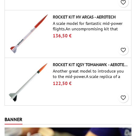
favorite_border
ROCKET KIT HV ARCAS - AEROTECH
A scale model for fantastic mid-power
flights.An uncompromising kit that
allows you to build a replica of one of
136,50 €
the most famous sounding-rocket ever.
favorite_border
ROCKET KIT IQSY TOMAHAWK - AEROTECH
Another great model to introduce you
to the mid-power.A scale replica of a
famous sounding rocket, small in size
122,50 €
and peefect to move to higher-level kits.
favorite_border
BANNER