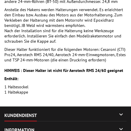
andere 24-mm-Röhren (BT-50) mit Außendurchmesser. 24,8 mm
Anstelle des Hakens werden Halterungen verwendet. Es erleichtert
den Einbau bzw. Ausbau des Motors aus der Motorhalterung. Zum
Verkleben der Halterung mit dem Motorrohr wird Epoxidharz
benötigt. JB Weld wird wärmstens empfohlen.
Nach der Installation sind für die Halterung keine Werkzeuge
erforderlich. Installieren Sie einfach den Modellraketenmotor und
schrauben Sie die Kappe auf.
Dieser Halter funktioniert für die folgenden Motoren: Cesaroni (CTI)
Pro24, Aerotech RMS 24/40, Aerotech 24-mm-Einwegmotoren, Estes
und TSP 24-mm-Motoren (die einen Druckring erfordern)
HINWEIS : Dieser Halter ist nicht für Aerotech RMS 24/60 geeignet
Enthält:
1 Haltesockel
1 Haltekappe

KUNDENDIENST

INFORMATION