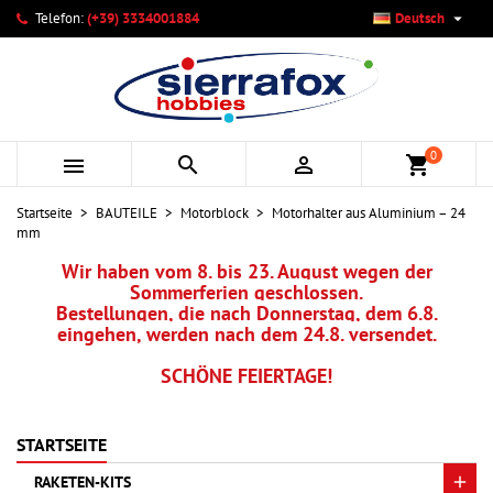

Telefon:
(+39) 3334001884
Deutsch
×
×
×
Ihre Wunschlisten
Wunschliste erstellen
Anmelden
add_circle_outline
Neue Liste anlegen
Sie müssen angemeldet sein, um Artikel Ihrer Wunschliste
Name der Wunschliste
hinzufügen zu können.
0



shopping_cart
Abbrechen
Anmelden
Startseite
BAUTEILE
Motorblock
Motorhalter aus Aluminium – 24
Abbrechen
Wunschliste erstellen
mm
Wir haben vom 8. bis 23. August wegen der
Sommerferien geschlossen.
Bestellungen, die nach Donnerstag, dem 6.8.
eingehen, werden nach dem 24.8. versendet.
SCHÖNE FEIERTAGE!
STARTSEITE
RAKETEN-KITS