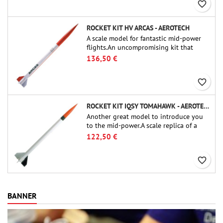
favorite_border
ROCKET KIT HV ARCAS - AEROTECH
A scale model for fantastic mid-power
flights.An uncompromising kit that
allows you to build a replica of one of
136,50 €
the most famous sounding-rocket ever.
favorite_border
ROCKET KIT IQSY TOMAHAWK - AEROTECH
Another great model to introduce you
to the mid-power.A scale replica of a
famous sounding rocket, small in size
122,50 €
and peefect to move to higher-level kits.
favorite_border
BANNER