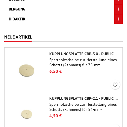
BERGUNG
DIDAKTIK
NEUE ARTIKEL
KUPPLUNGSPLATTE CBP-3.0 - PUBLIC MISSILES LTD.
Sperrholzscheibe zur Herstellung eines
Schotts (Rahmens) für 75-mm-
Rohrkupplungen (PT-3.0/QT-3.0) von
6,50 €
Public Missiles Ltd.
favorite_border
KUPPLUNGSPLATTE CBP-2.1 - PUBLIC MISSILES LTD.
Sperrholzscheibe zur Herstellung eines
Schotts (Rahmens) für 54-mm-
Rohrkupplungen (PT-2.1 oder QT-2.1)
4,50 €
von Public Missiles Ltd.