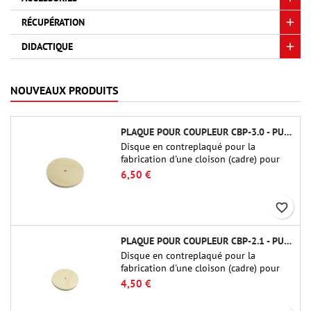
RÉCUPÉRATION
DIDACTIQUE
NOUVEAUX PRODUITS
PLAQUE POUR COUPLEUR CBP-3.0 - PUBLIC MISSILES LTD.
Disque en contreplaqué pour la
fabrication d'une cloison (cadre) pour
raccords tubulaires de 75 mm de Public
6,50 €
Missiles Ltd. (PT-3.0/QT-3.0)
favorite_border
PLAQUE POUR COUPLEUR CBP-2.1 - PUBLIC MISSILES LTD.
Disque en contreplaqué pour la
fabrication d'une cloison (cadre) pour
raccords tubulaires de 54 mm de Public
4,50 €
Missiles Ltd. (PT-2.1 ou QT-2.1)