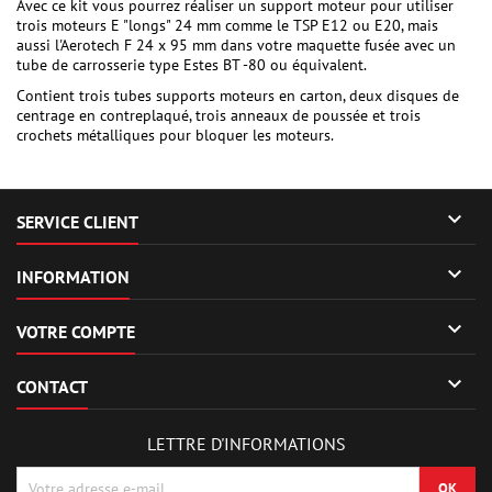
Avec ce kit vous pourrez réaliser un support moteur pour utiliser
trois moteurs E "longs" 24 mm comme le TSP E12 ou E20, mais
aussi l'Aerotech F 24 x 95 mm dans votre maquette fusée avec un
tube de carrosserie type Estes BT -80 ou équivalent.
Contient trois tubes supports moteurs en carton, deux disques de
centrage en contreplaqué, trois anneaux de poussée et trois
crochets métalliques pour bloquer les moteurs.

SERVICE CLIENT

INFORMATION

VOTRE COMPTE

CONTACT
LETTRE D'INFORMATIONS