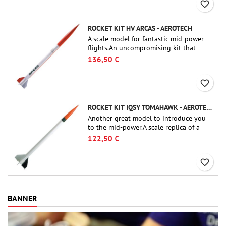
favorite_border
ROCKET KIT HV ARCAS - AEROTECH
A scale model for fantastic mid-power
flights.An uncompromising kit that
allows you to build a replica of one of
136,50 €
the most famous sounding-rocket ever.
favorite_border
ROCKET KIT IQSY TOMAHAWK - AEROTECH
Another great model to introduce you
to the mid-power.A scale replica of a
famous sounding rocket, small in size
122,50 €
and peefect to move to higher-level kits.
favorite_border
BANNER