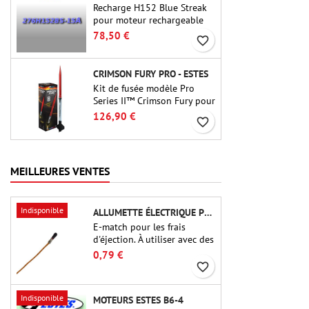
Recharge H152 Blue Streak
pour moteur rechargeable
Cesaroni P38-2G. Le délai de
78,50 €
favorite_border
15 secondes est réglable via
l'outil ProDAT 38
CRIMSON FURY PRO - ESTES
Kit de fusée modèle Pro
Series II™ Crimson Fury pour
moteurs de 29 mm de type
126,90 €
favorite_border
E, F et G. Conçu pour les
fuséologues confirmés, le
Crimson Fury offre des
lancements palpitants, des
MEILLEURES VENTES
atterrissages en douceur et
une expérience de
construction aussi raffinée
Indisponible
ALLUMETTE ÉLECTRIQUE POUR CHARGE D'ÉJECTION
que les vols eux-mêmes.
E-match pour les frais
d'éjection. À utiliser avec des
altimètres ou d'autres
0,79 €
appareils électroniques.
favorite_border
Indisponible
MOTEURS ESTES B6-4