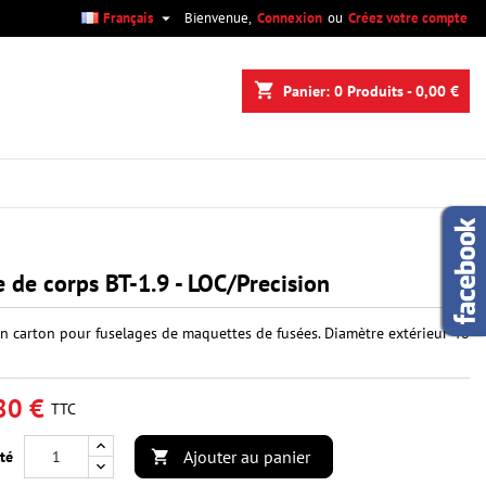

Français
Bienvenue,
Connexion
ou
Créez votre compte
×
×
×
shopping_cart
Panier:
0
Produits - 0,00 €
n
s
 de corps BT-1.9 - LOC/Precision
n carton pour fuselages de maquettes de fusées. Diamètre extérieur 48
80 €
TTC
Ajouter au panier
té
