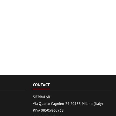
CONTACT
SIERRALAB
Via Quarto Cagnino 24 20153 Milano (Italy)
P.IVA 08505860968