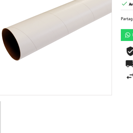

Av
Partag