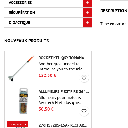
ACCESSORIES
DESCRIPTION
RÉCUPÉRATION
DIDACTIQUE
Tube en carton k
NOUVEAUX PRODUITS
ROCKET KIT IQSY TOMAHAWK - AEROTECH
Another great model to
introduce you to the mid-
power.A scale replica of a
122,50 €
favorite_border
famous sounding rocket,
small in size and peefect to
move to higher-level kits.
ALLUMEURS FIRSTFIRE 36" - AEROTECH
Allumeurs pour moteurs
Aerotech H et plus gros.
Allumage fiable des moteurs
30,50 €
favorite_border
jusqu'à 91 cm de longu
Indisponible
276H152BS-15A - RECHARGE 38MM CTI