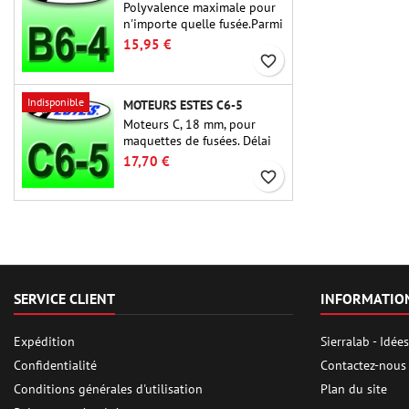
Polyvalence maximale pour
n'importe quelle fusée.Parmi
les moteurs de fusée les plus
15,95 €
utilisés à ce jour, l'Estes B6-
favorite_border
4 est le moteur adapté à la
plus grande majorité des
Indisponible
MOTEURS ESTES C6-5
fusées Estes et similaires.
Moteurs C, 18 mm, pour
maquettes de fusées. Délai
de 5 secondes, pour les
17,70 €
fusées à un étage.
favorite_border
SERVICE CLIENT
INFORMATIO
Expédition
Sierralab - Idé
Confidentialité
Contactez-nous
Conditions générales d'utilisation
Plan du site