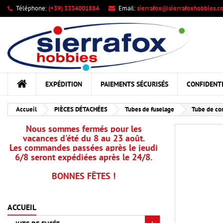
Téléphone:
(+39) 3334001884
Email:
sierrafox@sierrafoxhobbies.c
Me
Cr
C
add_circle_outline
Vou
Nom
EXPÉDITION
PAIEMENTS SÉCURISÉS
CONFIDENTI
Accueil
PIÈCES DÉTACHÉES
Tubes de fuselage
Tube de cor
Nous sommes fermés pour les
vacances d'été du 8 au 23 août.
Les commandes passées après le jeudi
6/8 seront expédiées après le 24/8.
BONNES FÊTES !
ACCUEIL