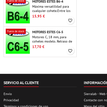
Fuera de stock
MOTORES ESTES B6-4
Máxima versatilidad para
cualquier cohete.Entre los
motores para cohetes más
15,95 €
utilizados hasta la fecha, el
favorite_border
Estes B6-4 es el motor
adecuado para la gran
Fuera de stock
MOTORES ESTES C6-5
mayoría de cohetes Estes y
similares.
Motores C, 18 mm, para
cohetes modelo. Retraso de
5 segundos, para cohetes de
17,70 €
una sola etapa.
favorite_border
SERVICIO AL CLIENTE
INFORMACIÓ
Envío
Sierralab - Web
Privacidad
Contacte con n
Términos y condiciones de uso
Mapa del sitio