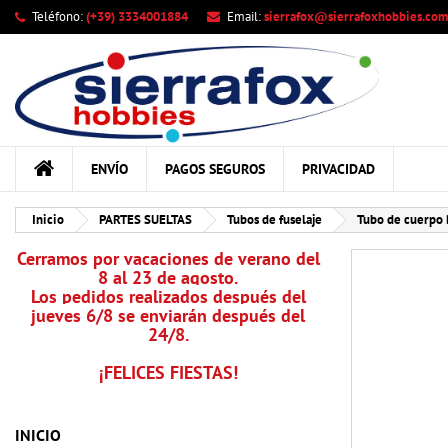
Teléfono:
(+39) 3334001884
Email:
sierrafox@sierrafoxhobbies.com
Mi
Cr
In
add_circle_outline
Deb
Nom
ENVÍO
PAGOS SEGUROS
PRIVACIDAD
Inicio
PARTES SUELTAS
Tubos de fuselaje
Tubo de cuerpo 
Cerramos por vacaciones de verano del
8 al 23 de agosto.
Los pedidos realizados después del
jueves 6/8 se enviarán después del
24/8.
¡FELICES FIESTAS!
INICIO