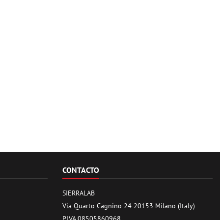
CONTACTO
SIERRALAB
Via Quarto Cagnino 24 20153 Milano (Italy)
P.IVA 08505860968