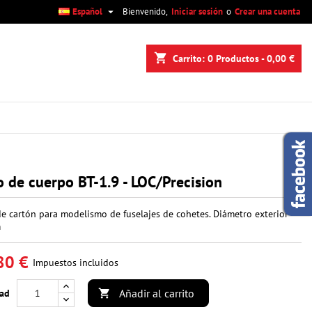

Español
Bienvenido,
Iniciar sesión
o
Crear una cuenta
×
×
×
shopping_cart
Carrito:
0
Productos - 0,00 €
n
s
 de cuerpo BT-1.9 - LOC/Precision
e cartón para modelismo de fuselajes de cohetes. Diámetro exterior
m
80 €
Impuestos incluidos
Añadir al carrito
dad
