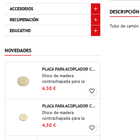
ACCESORIOS
DESCRIPCIÓN
RECUPERACIÓN
Tubo de cartón 
EDUCATIVO
NOVEDADES
PLACA PARA ACOPLADOR CBP-3.0 - PUBLIC MISSILES LTD.
Disco de madera
contrachapada para la
fabricación de un mamparo
6,50 €
favorite_border
(marco) para acopladores de
tubo de 75 mm de Public
Missiles Ltd. (PT-3.0/QT-3.0)
PLACA PARA ACOPLADOR CBP-2.1 - PUBLIC MISSILES LTD.
Disco de madera
contrachapada para la
fabricación de un mamparo
4,50 €
favorite_border
(marco) para acopladores de
tubo de 54 mm de Public