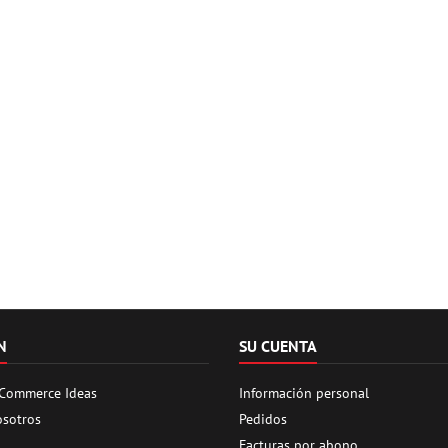
N
SU CUENTA
 Commerce Ideas
Información personal
osotros
Pedidos
Facturas por abono