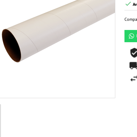

Av
Compar