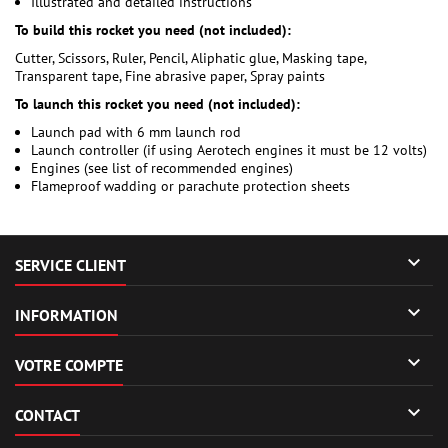
Illustrated and detailed instructions
To build this rocket you need (not included):
Cutter, Scissors, Ruler, Pencil, Aliphatic glue, Masking tape,
Transparent tape, Fine abrasive paper, Spray paints
To launch this rocket you need (not included):
Launch pad with 6 mm launch rod
Launch controller (if using Aerotech engines it must be 12 volts)
Engines (see list of recommended engines)
Flameproof wadding or parachute protection sheets

SERVICE CLIENT

INFORMATION

VOTRE COMPTE

CONTACT