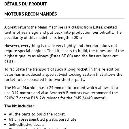
DÉTAILS DU PRODUIT
MOTEURS RECOMMANDÉS
A great return: the Mean Machine is a classic from Estes, created
tenths of years ago and put back into production periodically. The
peculiarity of this model is its length: 200 cm!
However, everything is made very lightly and therefore does not
require special engines. The kit is easy to build, the tubes are of the
highest quality as always (Estes BT-60) and the fins are laser cut
balsa.
To facilitate the transport of such a long rocket, in this re-edition
Estes has introduced a special twist locking system that allows the
rocket to be separated into two shorter parts.
The Mean Machine has a 24 mm motor mount which allows it to
use D12 motors and also Aerotech E motors (we recommend the
E20W-7 or the E18-7W reloads for the RMS 24/40 motor).
The kit includes:
All the parts to build the rocket
61 cm preassembled plastic parachute
Self-adhesive decals