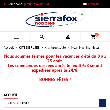

Téléphone:
(+39) 3334001884
Français
×
×
×
Mes listes d'envies
Créer une liste d'envies
Connexion
add_circle_outline
Créer une nouvelle liste
Vous devez être connecté pour ajouter des produits à votre
Nom de la liste d'envies
liste d'envies.
0



shopping_cart
Annuler
Connexion
Accueil
KITS DE FUSÉE
Kits fusée seule
Mean Machine - Estes
Annuler
Créer une liste d'envies
Nous sommes fermés pour les vacances d'été du 8 au
23 août.
Les commandes passées après le jeudi 6/8 seront
expédiées après le 24/8.
BONNES FÊTES !
ACCUEIL
KITS DE FUSÉE