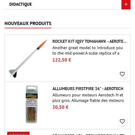
DIDACTIQUE
NOUVEAUX PRODUITS
ROCKET KIT IQSY TOMAHAWK - AEROTECH
Another great model to introduce you
to the mid-power.A scale replica of a
famous sounding rocket, small in size
122,50 €
and peefect to move to higher-level kits.
favorite_border
ALLUMEURS FIRSTFIRE 36" - AEROTECH
Allumeurs pour moteurs Aerotech H et
plus gros. Allumage fiable des moteurs
jusqu'à 91 cm de longu
30,50 €
favorite_border
Indisponible