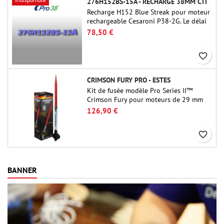
276H152BS-15A - RECHARGE 38MM CTI
Recharge H152 Blue Streak pour moteur
rechargeable Cesaroni P38-2G. Le délai
de 15 secondes est réglable via l'outil
78,50 €
ProDAT 38
favorite_border
CRIMSON FURY PRO - ESTES
Kit de fusée modèle Pro Series II™
Crimson Fury pour moteurs de 29 mm
de type E, F et G. Conçu pour les
126,90 €
fuséologues confirmés, le Crimson Fury
offre des lancements palpitants, des
favorite_border
atterrissages en douceur et une
expérience de construction aussi
raffinée que les vols eux-mêmes.
BANNER