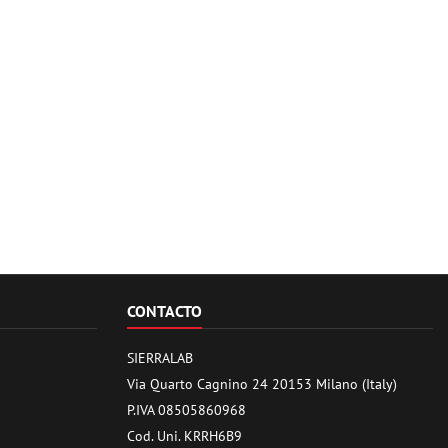
CONTACTO
SIERRALAB
Via Quarto Cagnino 24 20153 Milano (Italy)
P.IVA 08505860968
Cod. Uni. KRRH6B9