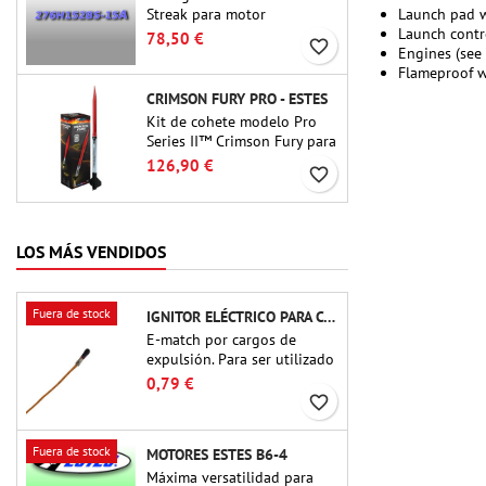
Streak para motor
Launch pad 
recargable Cesaroni P38-2G.
Launch contro
78,50 €
favorite_border
El retardo de 15 segundos
Engines (see
se puede ajustar mediante la
Flameproof w
herramienta ProDAT 38
CRIMSON FURY PRO - ESTES
Kit de cohete modelo Pro
Series II™ Crimson Fury para
motores de 29 mm tipo E, F
126,90 €
favorite_border
y G. Diseñado para coheteros
avanzados, Crimson Fury
ofrece lanzamientos
emocionantes,
LOS MÁS VENDIDOS
recuperaciones suaves y una
experiencia de construcción
tan refinada como los
Fuera de stock
IGNITOR ELÉCTRICO PARA CARGA DE EYECCIÓN
propios vuelos.
E-match por cargos de
expulsión. Para ser utilizado
con altímetros u otros
0,79 €
dispositivos electrónicos.
favorite_border
Fuera de stock
MOTORES ESTES B6-4
Máxima versatilidad para