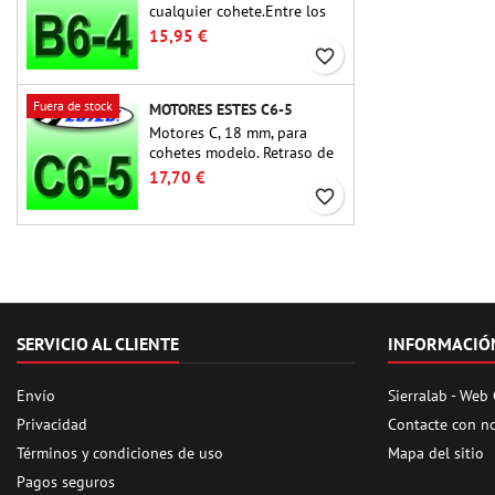
cualquier cohete.Entre los
motores para cohetes más
15,95 €
utilizados hasta la fecha, el
favorite_border
Estes B6-4 es el motor
adecuado para la gran
Fuera de stock
MOTORES ESTES C6-5
mayoría de cohetes Estes y
similares.
Motores C, 18 mm, para
cohetes modelo. Retraso de
5 segundos, para cohetes de
17,70 €
una sola etapa.
favorite_border
SERVICIO AL CLIENTE
INFORMACIÓ
Envío
Sierralab - Web
Privacidad
Contacte con n
Términos y condiciones de uso
Mapa del sitio
Pagos seguros