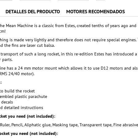
DETALLES DEL PRODUCTO
MOTORES RECOMENDADOS
the Mean Machine is a classic from Estes, created tenths of years ago and 
cm!
ing is made very lightly and therefore does not require special engines. T
d the fins are laser cut balsa.
e transport of such a long rocket, in this re-edition Estes has introduced 
 parts.
ne has a 24 mm motor mount which allows it to use D12 motors and al
 RMS 24/40 motor).
:
 to build the rocket
embled plastic parachute
 decals
nd detailed instructions
ocket you need (not included):
, Ruler, Pencil, Aliphatic glue, Masking tape, Transparent tape, Fine abrasiv
rocket you need (not included):