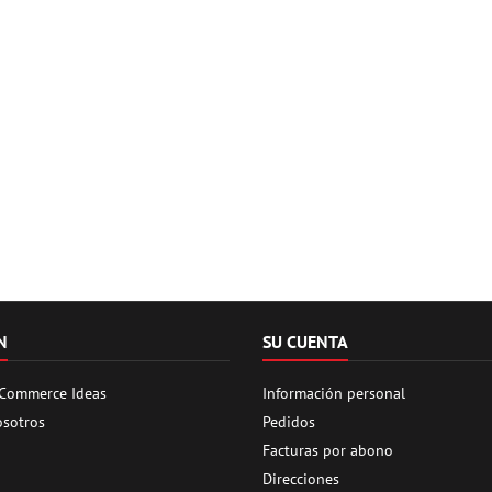
N
SU CUENTA
 Commerce Ideas
Información personal
osotros
Pedidos
Facturas por abono
Direcciones