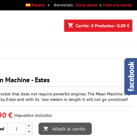

Español
Bienvenido,
Iniciar sesión
o
Crear una cuenta
×
×
×
shopping_cart
Carrito:
0
Productos - 0,00 €
n
s
 Machine - Estes
rocket that does not require powerful engines. The Mean Machine is a
c by Estes and with its two meters in length it will not go unnoticed!
90 €
Impuestos incluidos
Añadir al carrito
dad
