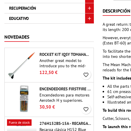
RECUPERACIÓN
DESCRIPCIÓN
EDUCATIVO
A great return: 
its length: 200 
NOVEDADES
However, everyth
(Estes BT-60) an
To facilitate th
ROCKET KIT IQSY TOMAHAWK - AEROTECH
into two shorter
Another great model to
The Mean Machi
introduce you to the mid-
reloads for the
power.A scale replica of a
122,50 €
favorite_border
famous sounding rocket,
The kit includes
small in size and peefect to
All the parts
move to higher-level kits.
ENCENDEDORES FIRSTFIRE 36" - AEROTECH
61 cm preass
Encendedores para motores
Self-adhesive
Aerotech H y superiores.
Illustrated a
Encendido fiable de motores
30,50 €
favorite_border
To build this r
de hasta 91 cm de longitud.
Cutter, Scissors
Fuera de stock
276H152BS-15A - RECARGA DE 38 MM CTI
To launch this 
Recarga clásica H152 Blue