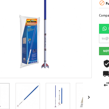

Fu
Compar
NOT
