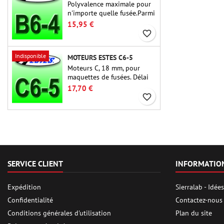
Polyvalence maximale pour
n'importe quelle fusée.Parmi
les moteurs de fusée les plus
15,95 €
utilisés à ce jour, l'Estes B6-
favorite_border
4 est le moteur adapté à la
plus grande majorité des
Indisponible
MOTEURS ESTES C6-5
fusées Estes et similaires.
Moteurs C, 18 mm, pour
maquettes de fusées. Délai
de 5 secondes, pour les
17,70 €
fusées à un étage.
favorite_border
SERVICE CLIENT
INFORMATIO
Expédition
Sierralab - Idé
Confidentialité
Contactez-nous
Conditions générales d'utilisation
Plan du site