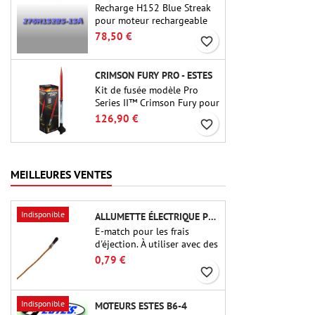
Recharge H152 Blue Streak
pour moteur rechargeable
Cesaroni P38-2G. Le délai de
78,50 €
favorite_border
15 secondes est réglable via
l'outil ProDAT 38
CRIMSON FURY PRO - ESTES
Kit de fusée modèle Pro
Series II™ Crimson Fury pour
moteurs de 29 mm de type
126,90 €
favorite_border
E, F et G. Conçu pour les
fuséologues confirmés, le
Crimson Fury offre des
lancements palpitants, des
MEILLEURES VENTES
atterrissages en douceur et
une expérience de
construction aussi raffinée
Indisponible
ALLUMETTE ÉLECTRIQUE POUR CHARGE D'ÉJECTION
que les vols eux-mêmes.
E-match pour les frais
d'éjection. À utiliser avec des
altimètres ou d'autres
0,79 €
appareils électroniques.
favorite_border
Indisponible
MOTEURS ESTES B6-4