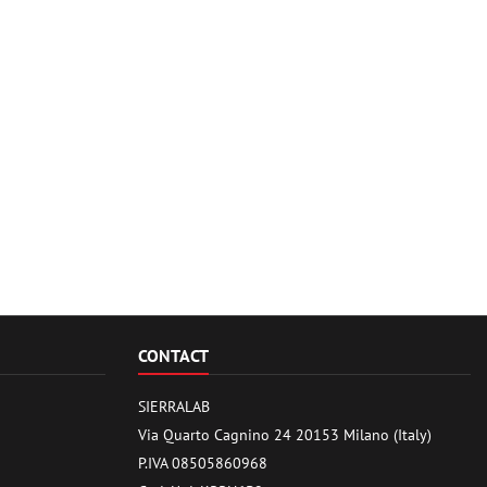
CONTACT
SIERRALAB
Via Quarto Cagnino 24 20153 Milano (Italy)
P.IVA 08505860968