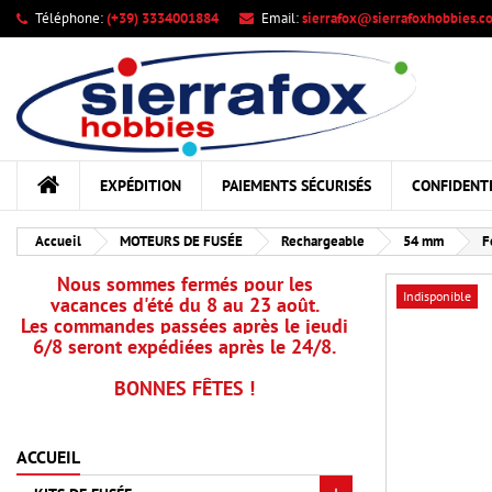
Téléphone:
(+39) 3334001884
Email:
sierrafox@sierrafoxhobbies.c
Me
Cr
C
add_circle_outline
Vou
Nom
EXPÉDITION
PAIEMENTS SÉCURISÉS
CONFIDENTI
Accueil
MOTEURS DE FUSÉE
Rechargeable
54 mm
F
Nous sommes fermés pour les
Indisponible
vacances d'été du 8 au 23 août.
Les commandes passées après le jeudi
6/8 seront expédiées après le 24/8.
BONNES FÊTES !
ACCUEIL