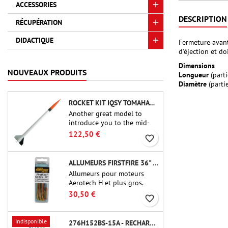
ACCESSORIES
DESCRIPTION
RÉCUPÉRATION
DIDACTIQUE
Fermeture avant
d'éjection et do
Dimensions
NOUVEAUX PRODUITS
Longueur
(parti
Diamètre
(parti
ROCKET KIT IQSY TOMAHAWK - AEROTECH
Another great model to
introduce you to the mid-
power.A scale replica of a
122,50 €
favorite_border
famous sounding rocket,
small in size and peefect to
move to higher-level kits.
ALLUMEURS FIRSTFIRE 36" - AEROTECH
Allumeurs pour moteurs
Aerotech H et plus gros.
Allumage fiable des moteurs
30,50 €
favorite_border
jusqu'à 91 cm de longu
Indisponible
276H152BS-15A - RECHARGE 38MM CTI