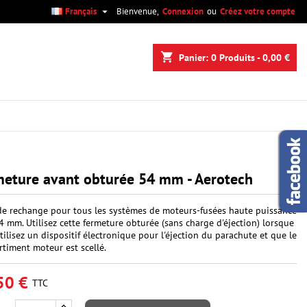

Français
Bienvenue,
Connexion
ou
Créez votre compte
×
×
×
shopping_cart
Panier:
0
Produits - 0,00 €
n
s
eture avant obturée 54 mm - Aerotech
de rechange pour tous les systèmes de moteurs-fusées haute puissance
 mm. Utilisez cette fermeture obturée (sans charge d'éjection) lorsque
tilisez un dispositif électronique pour l'éjection du parachute et que le
timent moteur est scellé.
50 €
TTC