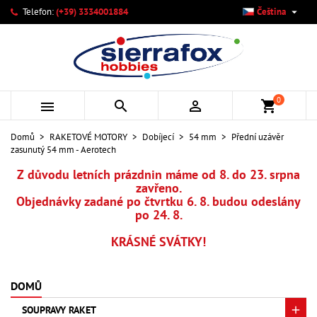

Telefon:
(+39) 3334001884
Čeština
×
×
×
Můj seznam přání
Vytvořit seznam přání
Přihlásit se
add_circle_outline
Vytvořit nový seznam
Musíte být přihlášen, abyste si mohli výrobky uložit do
Název seznamu přání
svého seznamu přání.
0



shopping_cart
Zrušit
Přihlásit se
Domů
RAKETOVÉ MOTORY
Dobíjecí
54 mm
Přední uzávěr
Zrušit
Vytvořit seznam přání
zasunutý 54 mm - Aerotech
Z důvodu letních prázdnin máme od 8. do 23. srpna
zavřeno.
Objednávky zadané po čtvrtku 6. 8. budou odeslány
po 24. 8.
KRÁSNÉ SVÁTKY!
DOMŮ
SOUPRAVY RAKET