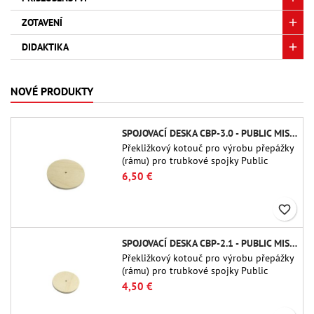
ZOTAVENÍ
DIDAKTIKA
NOVÉ PRODUKTY
SPOJOVACÍ DESKA CBP-3.0 - PUBLIC MISSILES LTD.
Překližkový kotouč pro výrobu přepážky
(rámu) pro trubkové spojky Public
Missiles Ltd. o průměru 75 mm (PT-
6,50 €
3.0/QT-3.0)
favorite_border
SPOJOVACÍ DESKA CBP-2.1 - PUBLIC MISSILES LTD.
Překližkový kotouč pro výrobu přepážky
(rámu) pro trubkové spojky Public
Missiles Ltd. o průměru 54 mm (PT-2.1
4,50 €
nebo QT-2.1)