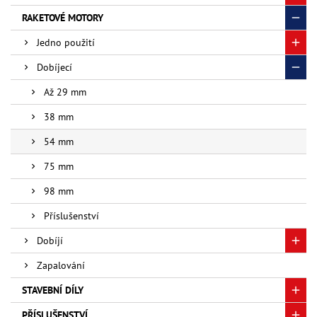
RAKETOVÉ MOTORY
Jedno použití
Dobíjecí
Až 29 mm
38 mm
54 mm
75 mm
98 mm
Příslušenství
Dobíjí
Zapalování
STAVEBNÍ DÍLY
PŘÍSLUŠENSTVÍ