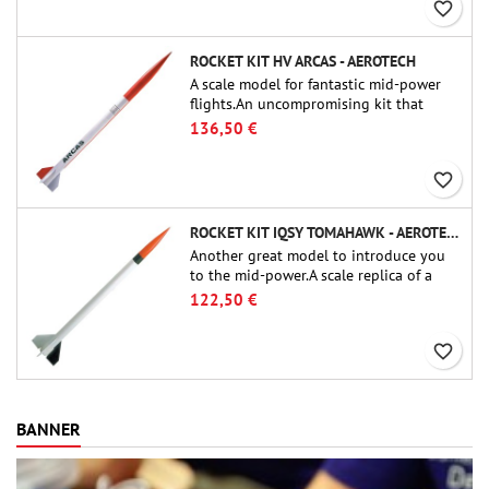
favorite_border
ROCKET KIT HV ARCAS - AEROTECH
A scale model for fantastic mid-power
flights.An uncompromising kit that
allows you to build a replica of one of
136,50 €
the most famous sounding-rocket ever.
favorite_border
ROCKET KIT IQSY TOMAHAWK - AEROTECH
Another great model to introduce you
to the mid-power.A scale replica of a
famous sounding rocket, small in size
122,50 €
and peefect to move to higher-level kits.
favorite_border
BANNER