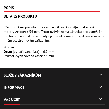
POPIS
DETAILY PRODUKTU
Přední uzávěr pro všechny vysoce výkonné dobíjecí raketové
motory Aerotech 54 mm. Tento uzávěr nemá zásuvku pro vymrštění
náplně a musí být použit, když je padák vymrštěn výškoměrem nebo
jiným elektronickým zařízením.
Rozměr
Délka
(vytlačovaná část): 16,9 mm
Průměr
(vytlačovaná část): 38 mm

SLUŽBY ZÁKAZNÍKŮM

INFORMACE

VÁŠ ÚČET