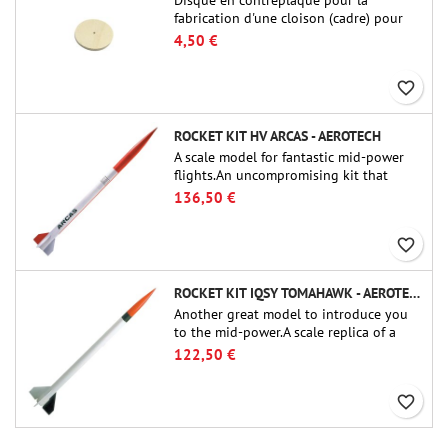
fabrication d'une cloison (cadre) pour
raccords tubulaires de 54 mm de Public
4,50 €
Missiles Ltd. (PT-2.1 ou QT-2.1)
favorite_border
ROCKET KIT HV ARCAS - AEROTECH
A scale model for fantastic mid-power
flights.An uncompromising kit that
allows you to build a replica of one of
136,50 €
the most famous sounding-rocket ever.
favorite_border
ROCKET KIT IQSY TOMAHAWK - AEROTECH
Another great model to introduce you
to the mid-power.A scale replica of a
famous sounding rocket, small in size
122,50 €
and peefect to move to higher-level kits.
favorite_border