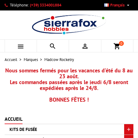

Téléphone:
(+39) 3334001884
Français
×
×
×
×
Mes listes d'envies
((modalTitle))
Créer une liste d'envies
Connexion
add_circle_outline
Créer une nouvelle liste
((confirmMessage))
Vous devez être connecté pour ajouter des produits à votre
Nom de la liste d'envies
liste d'envies.
0



shopping_cart
((cancelText))
((modalDeleteText))
Annuler
Connexion
Accueil
Marques
Madcow Rocketry
Annuler
Créer une liste d'envies
Nous sommes fermés pour les vacances d'été du 8 au
23 août.
Les commandes passées après le jeudi 6/8 seront
expédiées après le 24/8.
BONNES FÊTES !
ACCUEIL
KITS DE FUSÉE