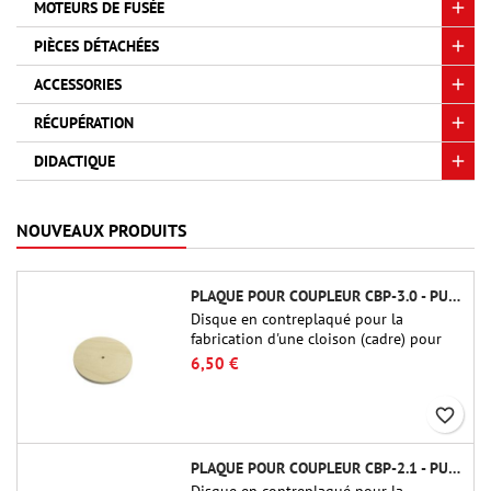
MOTEURS DE FUSÉE
PIÈCES DÉTACHÉES
ACCESSORIES
RÉCUPÉRATION
DIDACTIQUE
NOUVEAUX PRODUITS
PLAQUE POUR COUPLEUR CBP-3.0 - PUBLIC MISSILES LTD.
Disque en contreplaqué pour la
fabrication d'une cloison (cadre) pour
raccords tubulaires de 75 mm de Public
6,50 €
Missiles Ltd. (PT-3.0/QT-3.0)
favorite_border
PLAQUE POUR COUPLEUR CBP-2.1 - PUBLIC MISSILES LTD.
Disque en contreplaqué pour la