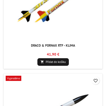
DRACO & FORNAX RTF - KLIMA
41,90 €
Přidat do košíku

Vyprodáno
favorite_border