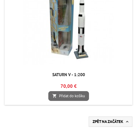
SATURN V - 1:200
70,00 €
Přidat do košíku

ZPĚT NA ZAČÁTEK
