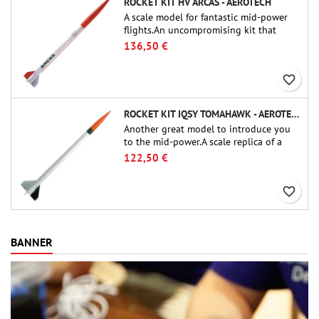
ROCKET KIT HV ARCAS - AEROTECH
A scale model for fantastic mid-power
flights.An uncompromising kit that
allows you to build a replica of one of
136,50 €
the most famous sounding-rocket ever.
favorite_border
ROCKET KIT IQSY TOMAHAWK - AEROTECH
Another great model to introduce you
to the mid-power.A scale replica of a
famous sounding rocket, small in size
122,50 €
and peefect to move to higher-level kits.
favorite_border
BANNER