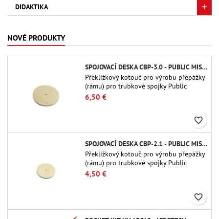
DIDAKTIKA
NOVÉ PRODUKTY
SPOJOVACÍ DESKA CBP-3.0 - PUBLIC MISSILES LTD.
Překližkový kotouč pro výrobu přepážky
(rámu) pro trubkové spojky Public
Missiles Ltd. o průměru 75 mm (PT-
6,50 €
3.0/QT-3.0)
favorite_border
SPOJOVACÍ DESKA CBP-2.1 - PUBLIC MISSILES LTD.
Překližkový kotouč pro výrobu přepážky
(rámu) pro trubkové spojky Public
Missiles Ltd. o průměru 54 mm (PT-2.1
4,50 €
nebo QT-2.1)
favorite_border