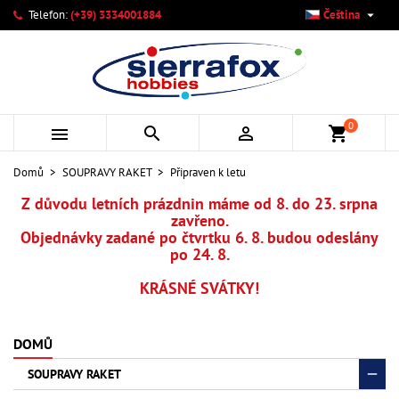

Telefon:
(+39) 3334001884
Čeština
×
×
×
×
Můj seznam přání
((modalTitle))
Vytvořit seznam přání
Přihlásit se
add_circle_outline
Vytvořit nový seznam
((confirmMessage))
Musíte být přihlášen, abyste si mohli výrobky uložit do
Název seznamu přání
svého seznamu přání.
0



shopping_cart
((cancelText))
((modalDeleteText))
Zrušit
Přihlásit se
Domů
SOUPRAVY RAKET
Připraven k letu
Zrušit
Vytvořit seznam přání
Z důvodu letních prázdnin máme od 8. do 23. srpna
zavřeno.
Objednávky zadané po čtvrtku 6. 8. budou odeslány
po 24. 8.
KRÁSNÉ SVÁTKY!
DOMŮ
SOUPRAVY RAKET