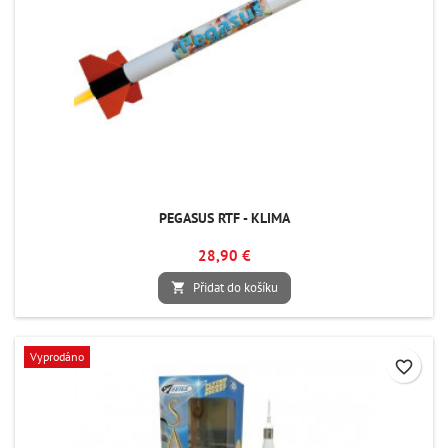
PEGASUS RTF - KLIMA
28,90 €
Přidat do košíku

Vyprodáno
favorite_border