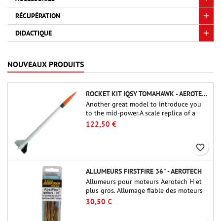
RÉCUPÉRATION
DIDACTIQUE
NOUVEAUX PRODUITS
ROCKET KIT IQSY TOMAHAWK - AEROTECH
Another great model to introduce you
to the mid-power.A scale replica of a
famous sounding rocket, small in size
122,50 €
and peefect to move to higher-level kits.
favorite_border
ALLUMEURS FIRSTFIRE 36" - AEROTECH
Allumeurs pour moteurs Aerotech H et
plus gros. Allumage fiable des moteurs
jusqu'à 91 cm de longu
30,50 €