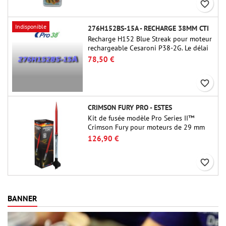
favorite_border
Indisponible
276H152BS-15A - RECHARGE 38MM CTI
Recharge H152 Blue Streak pour moteur
rechargeable Cesaroni P38-2G. Le délai
de 15 secondes est réglable via l'outil
78,50 €
ProDAT 38
favorite_border
CRIMSON FURY PRO - ESTES
Kit de fusée modèle Pro Series II™
Crimson Fury pour moteurs de 29 mm
de type E, F et G. Conçu pour les
126,90 €
fuséologues confirmés, le Crimson Fury
offre des lancements palpitants, des
favorite_border
atterrissages en douceur et une
expérience de construction aussi
raffinée que les vols eux-mêmes.
BANNER