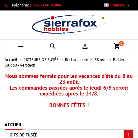

Téléphone:
(+39) 3334001884
Français
×
×
×
Mes listes d'envies
Créer une liste d'envies
Connexion
add_circle_outline
Créer une nouvelle liste
Vous devez être connecté pour ajouter des produits à votre
Nom de la liste d'envies
liste d'envies.
0



shopping_cart
Annuler
Connexion
Accueil
MOTEURS DE FUSÉE
Rechargeable
38 mm
Boîtier
Annuler
Créer une liste d'envies
38/360 - Aerotech
Nous sommes fermés pour les vacances d'été du 8 au
23 août.
Les commandes passées après le jeudi 6/8 seront
expédiées après le 24/8.
BONNES FÊTES !
ACCUEIL
KITS DE FUSÉE