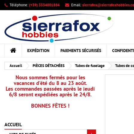
Téléphone:
(+39) 3334001884
Email:
sierrafox@sierrafoxhobbies.c
Me
Cr
C
add_circle_outline
Vou
Nom
EXPÉDITION
PAIEMENTS SÉCURISÉS
CONFIDENTI
Accueil
PIÈCES DÉTACHÉES
Tubes de fuselage
Tubes de co
Nous sommes fermés pour les
vacances d'été du 8 au 23 août.
Les commandes passées après le jeudi
6/8 seront expédiées après le 24/8.
BONNES FÊTES !
ACCUEIL