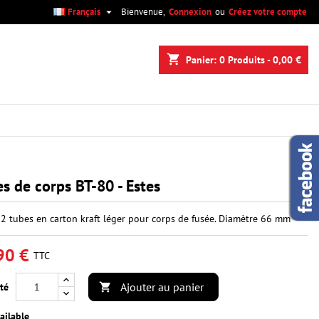

Français
Bienvenue,
Connexion
ou
Créez votre compte
×
×
×
shopping_cart
Panier:
0
Produits - 0,00 €
n
s
s de corps BT-80 - Estes
 2 tubes en carton kraft léger pour corps de fusée. Diamètre 66 mm
90 €
TTC
Ajouter au panier
té

ailable