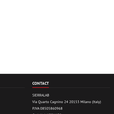
CONTACT
SIERRALAB
Via Quarto Cagnino 24 20153 Milano (Italy)
P.IVA 08505860968