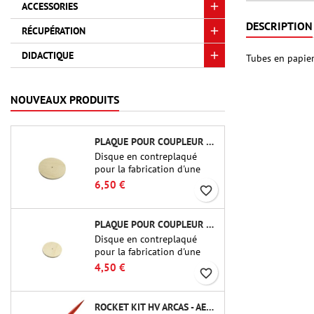
ACCESSORIES
DESCRIPTION
RÉCUPÉRATION
DIDACTIQUE
Tubes en papier
NOUVEAUX PRODUITS
PLAQUE POUR COUPLEUR CBP-3.0 - PUBLIC MISSILES LTD.
Disque en contreplaqué
pour la fabrication d'une
cloison (cadre) pour raccords
6,50 €
favorite_border
tubulaires de 75 mm de
Public Missiles Ltd. (PT-
3.0/QT-3.0)
PLAQUE POUR COUPLEUR CBP-2.1 - PUBLIC MISSILES LTD.
Disque en contreplaqué
pour la fabrication d'une
cloison (cadre) pour raccords
4,50 €
favorite_border
tubulaires de 54 mm de
Public Missiles Ltd. (PT-2.1
ou QT-2.1)
ROCKET KIT HV ARCAS - AEROTECH