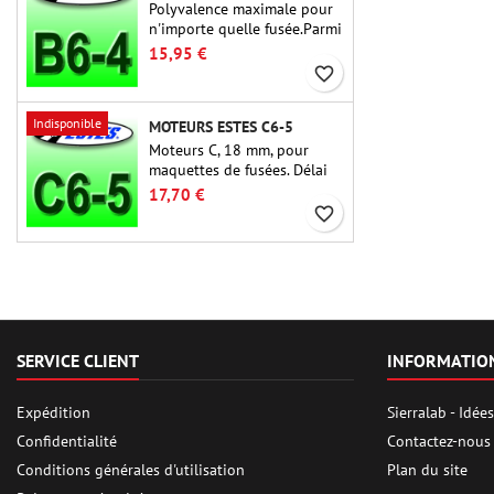
Polyvalence maximale pour
n'importe quelle fusée.Parmi
les moteurs de fusée les plus
15,95 €
utilisés à ce jour, l'Estes B6-
favorite_border
4 est le moteur adapté à la
plus grande majorité des
Indisponible
MOTEURS ESTES C6-5
fusées Estes et similaires.
Moteurs C, 18 mm, pour
maquettes de fusées. Délai
de 5 secondes, pour les
17,70 €
fusées à un étage.
favorite_border
SERVICE CLIENT
INFORMATIO
Expédition
Sierralab - Idé
Confidentialité
Contactez-nous
Conditions générales d'utilisation
Plan du site