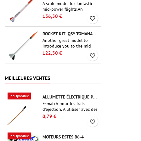
A scale model for fantastic
mid-power flights.An
uncompromising kit that
136,50 €
favorite_border
allows you to build a replica
of one of the most famous
sounding-rocket ever.
ROCKET KIT IQSY TOMAHAWK - AEROTECH
Another great model to
introduce you to the mid-
power.A scale replica of a
122,50 €
favorite_border
famous sounding rocket,
small in size and peefect to
move to higher-level kits.
MEILLEURES VENTES
Indisponible
ALLUMETTE ÉLECTRIQUE POUR CHARGE D'ÉJECTION
E-match pour les frais
d'éjection. À utiliser avec des
altimètres ou d'autres
0,79 €
appareils électroniques.
favorite_border
Indisponible
MOTEURS ESTES B6-4