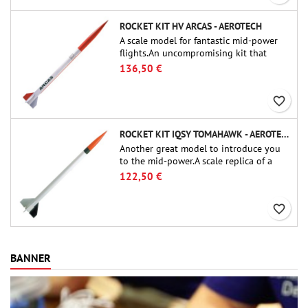
ROCKET KIT HV ARCAS - AEROTECH
A scale model for fantastic mid-power
flights.An uncompromising kit that
allows you to build a replica of one of
136,50 €
the most famous sounding-rocket ever.
favorite_border
ROCKET KIT IQSY TOMAHAWK - AEROTECH
Another great model to introduce you
to the mid-power.A scale replica of a
famous sounding rocket, small in size
122,50 €
and peefect to move to higher-level kits.
favorite_border
BANNER