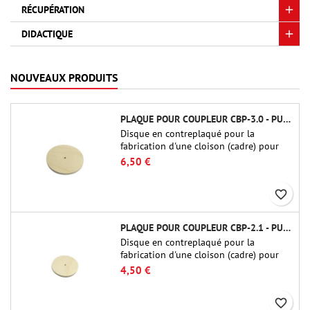
RÉCUPÉRATION
DIDACTIQUE
NOUVEAUX PRODUITS
PLAQUE POUR COUPLEUR CBP-3.0 - PUBLIC MISSILES LTD.
Disque en contreplaqué pour la
fabrication d'une cloison (cadre) pour
raccords tubulaires de 75 mm de Public
6,50 €
Missiles Ltd. (PT-3.0/QT-3.0)
favorite_border
PLAQUE POUR COUPLEUR CBP-2.1 - PUBLIC MISSILES LTD.
Disque en contreplaqué pour la
fabrication d'une cloison (cadre) pour
raccords tubulaires de 54 mm de Public
4,50 €
Missiles Ltd. (PT-2.1 ou QT-2.1)
favorite_border