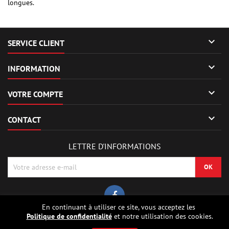
longues.

SERVICE CLIENT

INFORMATION

VOTRE COMPTE

CONTACT
LETTRE D'INFORMATIONS
En continuant à utiliser ce site, vous acceptez les
Politique de confidentialité
et notre utilisation des cookies.
© Copyright 2026 Sierrafox Hobbies - Model rocket shop, high power