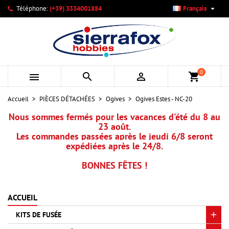

Téléphone:
(+39) 3334001884
Français
×
×
×
Mes listes d'envies
Créer une liste d'envies
Connexion
add_circle_outline
Créer une nouvelle liste
Vous devez être connecté pour ajouter des produits à votre
Nom de la liste d'envies
liste d'envies.
0



shopping_cart
Annuler
Connexion
Accueil
PIÈCES DÉTACHÉES
Ogives
Ogives Estes - NC-20
Annuler
Créer une liste d'envies
Nous sommes fermés pour les vacances d'été du 8 au
23 août.
Les commandes passées après le jeudi 6/8 seront
expédiées après le 24/8.
BONNES FÊTES !
ACCUEIL
KITS DE FUSÉE