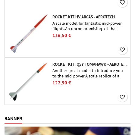
favorite_border
ROCKET KIT HV ARCAS - AEROTECH
A scale model for fantastic mid-power
flights.An uncompromising kit that
allows you to build a replica of one of
136,50 €
the most famous sounding-rocket ever.
favorite_border
ROCKET KIT IQSY TOMAHAWK - AEROTECH
Another great model to introduce you
to the mid-power.A scale replica of a
famous sounding rocket, small in size
122,50 €
and peefect to move to higher-level kits.
favorite_border
BANNER