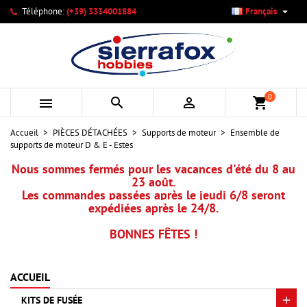

Téléphone:
(+39) 3334001884
Français
×
×
×
Mes listes d'envies
Créer une liste d'envies
Connexion
add_circle_outline
Créer une nouvelle liste
Vous devez être connecté pour ajouter des produits à votre
Nom de la liste d'envies
liste d'envies.
0



shopping_cart
Annuler
Connexion
Accueil
PIÈCES DÉTACHÉES
Supports de moteur
Ensemble de
Annuler
Créer une liste d'envies
supports de moteur D & E - Estes
Nous sommes fermés pour les vacances d'été du 8 au
23 août.
Les commandes passées après le jeudi 6/8 seront
expédiées après le 24/8.
BONNES FÊTES !
ACCUEIL
KITS DE FUSÉE