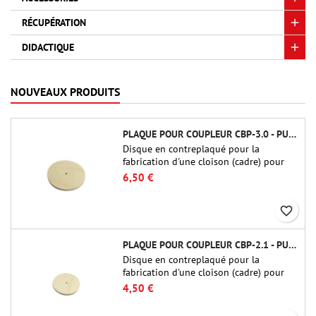
RÉCUPÉRATION
DIDACTIQUE
NOUVEAUX PRODUITS
PLAQUE POUR COUPLEUR CBP-3.0 - PUBLIC MISSILES LTD.
Disque en contreplaqué pour la
fabrication d'une cloison (cadre) pour
raccords tubulaires de 75 mm de Public
6,50 €
Missiles Ltd. (PT-3.0/QT-3.0)
favorite_border
PLAQUE POUR COUPLEUR CBP-2.1 - PUBLIC MISSILES LTD.
Disque en contreplaqué pour la
fabrication d'une cloison (cadre) pour
raccords tubulaires de 54 mm de Public
4,50 €
Missiles Ltd. (PT-2.1 ou QT-2.1)