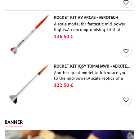
favorite_border
ROCKET KIT HV ARCAS - AEROTECH
A scale model for fantastic mid-power
flights.An uncompromising kit that
allows you to build a replica of one of
136,50 €
the most famous sounding-rocket ever.
favorite_border
ROCKET KIT IQSY TOMAHAWK - AEROTECH
Another great model to introduce you
to the mid-power.A scale replica of a
famous sounding rocket, small in size
122,50 €
and peefect to move to higher-level kits.
favorite_border
BANNER