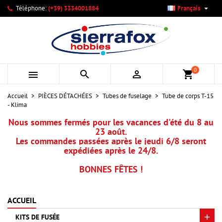

Téléphone:
(+39) 3334001884
Français
×
×
×
Mes listes d'envies
Créer une liste d'envies
Connexion
add_circle_outline
Créer une nouvelle liste
Vous devez être connecté pour ajouter des produits à votre
Nom de la liste d'envies
liste d'envies.
0



shopping_cart
Annuler
Connexion
Accueil
PIÈCES DÉTACHÉES
Tubes de fuselage
Tube de corps T-15
Annuler
Créer une liste d'envies
- Klima
Nous sommes fermés pour les vacances d'été du 8 au
23 août.
Les commandes passées après le jeudi 6/8 seront
expédiées après le 24/8.
BONNES FÊTES !
ACCUEIL
KITS DE FUSÉE