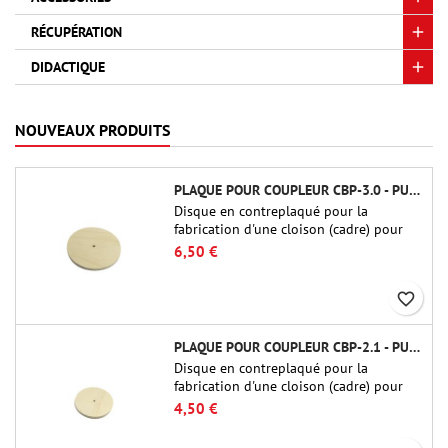
RÉCUPÉRATION
DIDACTIQUE
NOUVEAUX PRODUITS
PLAQUE POUR COUPLEUR CBP-3.0 - PUBLIC MISSILES LTD.
Disque en contreplaqué pour la
fabrication d'une cloison (cadre) pour
raccords tubulaires de 75 mm de Public
6,50 €
Missiles Ltd. (PT-3.0/QT-3.0)
favorite_border
PLAQUE POUR COUPLEUR CBP-2.1 - PUBLIC MISSILES LTD.
Disque en contreplaqué pour la
fabrication d'une cloison (cadre) pour
raccords tubulaires de 54 mm de Public
4,50 €
Missiles Ltd. (PT-2.1 ou QT-2.1)