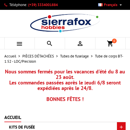

Téléphone:
(+39) 3334001884
Français
×
×
×
Mes listes d'envies
Créer une liste d'envies
Connexion
add_circle_outline
Créer une nouvelle liste
Vous devez être connecté pour ajouter des produits à votre
Nom de la liste d'envies
liste d'envies.
0



shopping_cart
Annuler
Connexion
Accueil
PIÈCES DÉTACHÉES
Tubes de fuselage
Tube de corps BT-
Annuler
Créer une liste d'envies
1.52 - LOC/Precision
Nous sommes fermés pour les vacances d'été du 8 au
23 août.
Les commandes passées après le jeudi 6/8 seront
expédiées après le 24/8.
BONNES FÊTES !
ACCUEIL
KITS DE FUSÉE