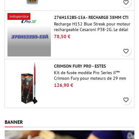
favorite_border
Indisponible
276H152BS-15A - RECHARGE 38MM CTI
Recharge H152 Blue Streak pour moteur
rechargeable Cesaroni P38-2G. Le délai
de 15 secondes est réglable via l'outil
78,50 €
ProDAT 38
favorite_border
CRIMSON FURY PRO - ESTES
Kit de fusée modèle Pro Series II™
Crimson Fury pour moteurs de 29 mm
de type E, F et G. Conçu pour les
126,90 €
fuséologues confirmés, le Crimson Fury
offre des lancements palpitants, des
favorite_border
atterrissages en douceur et une
expérience de construction aussi
raffinée que les vols eux-mêmes.
BANNER