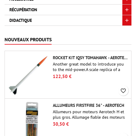
RÉCUPÉRATION
DIDACTIQUE
NOUVEAUX PRODUITS
ROCKET KIT IQSY TOMAHAWK - AEROTECH
Another great model to introduce you
to the mid-power.A scale replica of a
famous sounding rocket, small in size
122,50 €
and peefect to move to higher-level kits.
favorite_border
ALLUMEURS FIRSTFIRE 36" - AEROTECH
Allumeurs pour moteurs Aerotech H et
plus gros. Allumage fiable des moteurs
jusqu'à 91 cm de longu
30,50 €