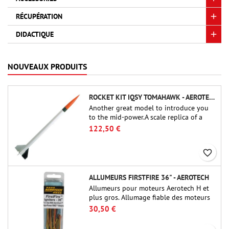
RÉCUPÉRATION
DIDACTIQUE
NOUVEAUX PRODUITS
ROCKET KIT IQSY TOMAHAWK - AEROTECH
Another great model to introduce you
to the mid-power.A scale replica of a
famous sounding rocket, small in size
122,50 €
and peefect to move to higher-level kits.
favorite_border
ALLUMEURS FIRSTFIRE 36" - AEROTECH
Allumeurs pour moteurs Aerotech H et
plus gros. Allumage fiable des moteurs
jusqu'à 91 cm de longu
30,50 €