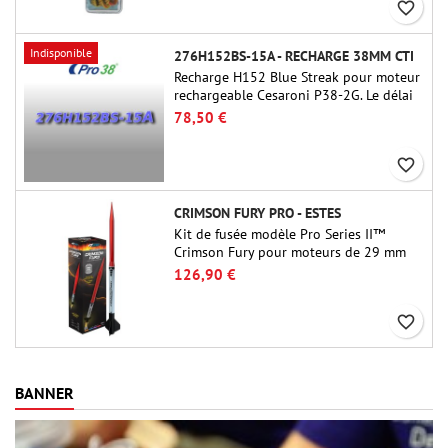
favorite_border
Indisponible
276H152BS-15A - RECHARGE 38MM CTI
Recharge H152 Blue Streak pour moteur
rechargeable Cesaroni P38-2G. Le délai
de 15 secondes est réglable via l'outil
78,50 €
ProDAT 38
favorite_border
CRIMSON FURY PRO - ESTES
Kit de fusée modèle Pro Series II™
Crimson Fury pour moteurs de 29 mm
de type E, F et G. Conçu pour les
126,90 €
fuséologues confirmés, le Crimson Fury
offre des lancements palpitants, des
favorite_border
atterrissages en douceur et une
expérience de construction aussi
raffinée que les vols eux-mêmes.
BANNER