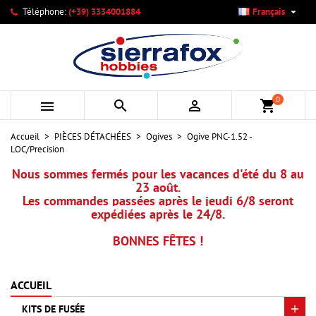

Téléphone:
(+39) 3334001884
Français
×
×
×
Mes listes d'envies
Créer une liste d'envies
Connexion
add_circle_outline
Créer une nouvelle liste
Vous devez être connecté pour ajouter des produits à votre
Nom de la liste d'envies
liste d'envies.
0



shopping_cart
Annuler
Connexion
Accueil
PIÈCES DÉTACHÉES
Ogives
Ogive PNC-1.52 -
Annuler
Créer une liste d'envies
LOC/Precision
Nous sommes fermés pour les vacances d'été du 8 au
23 août.
Les commandes passées après le jeudi 6/8 seront
expédiées après le 24/8.
BONNES FÊTES !
ACCUEIL
KITS DE FUSÉE