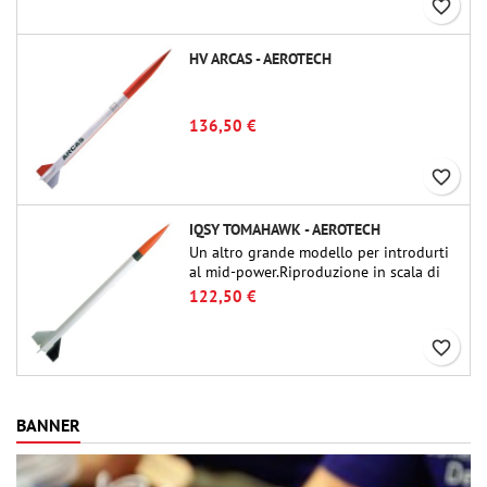
favorite_border
HV ARCAS - AEROTECH
136,50 €
favorite_border
IQSY TOMAHAWK - AEROTECH
Un altro grande modello per introdurti
al mid-power.Riproduzione in scala di
un famoso razzo-sonda, dalle dimensioni
122,50 €
contenute e adatto per passare a kit di
livello superiore.
favorite_border
BANNER