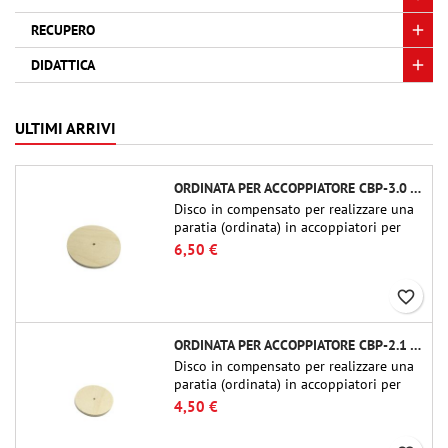
RECUPERO
DIDATTICA
ULTIMI ARRIVI
ORDINATA PER ACCOPPIATORE CBP-3.0 - PUBLIC MISSILES LTD.
Disco in compensato per realizzare una
paratia (ordinata) in accoppiatori per
tubi Public Missiles Ltd. da 54 mm (PT-
6,50 €
2.1 o QT-2.1)
favorite_border
ORDINATA PER ACCOPPIATORE CBP-2.1 - PUBLIC MISSILES LTD.
Disco in compensato per realizzare una
paratia (ordinata) in accoppiatori per
tubi Public Missiles Ltd. da 54 mm (PT-
4,50 €
2.1 o QT-2.1)