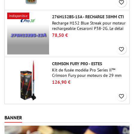
favorite_border
Indisponible
276H152BS-15A - RECHARGE 38MM CTI
Recharge H152 Blue Streak pour moteur
rechargeable Cesaroni P38-2G. Le délai
de 15 secondes est réglable via l'outil
78,50 €
ProDAT 38
favorite_border
CRIMSON FURY PRO - ESTES
Kit de fusée modèle Pro Series II™
Crimson Fury pour moteurs de 29 mm
de type E, F et G. Conçu pour les
126,90 €
fuséologues confirmés, le Crimson Fury
offre des lancements palpitants, des
favorite_border
atterrissages en douceur et une
expérience de construction aussi
raffinée que les vols eux-mêmes.
BANNER