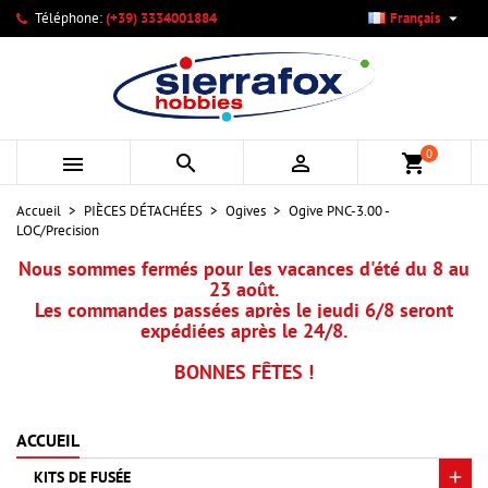

Téléphone:
(+39) 3334001884
Français
×
×
×
Mes listes d'envies
Créer une liste d'envies
Connexion
add_circle_outline
Créer une nouvelle liste
Vous devez être connecté pour ajouter des produits à votre
Nom de la liste d'envies
liste d'envies.
0



shopping_cart
Annuler
Connexion
Accueil
PIÈCES DÉTACHÉES
Ogives
Ogive PNC-3.00 -
Annuler
Créer une liste d'envies
LOC/Precision
Nous sommes fermés pour les vacances d'été du 8 au
23 août.
Les commandes passées après le jeudi 6/8 seront
expédiées après le 24/8.
BONNES FÊTES !
ACCUEIL
KITS DE FUSÉE