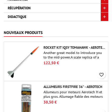
RÉCUPÉRATION
DIDACTIQUE
NOUVEAUX PRODUITS
ROCKET KIT IQSY TOMAHAWK - AEROTECH
Another great model to introduce you
to the mid-power.A scale replica of a
famous sounding rocket, small in size
122,50 €
and peefect to move to higher-level kits.
favorite_border
ALLUMEURS FIRSTFIRE 36" - AEROTECH
Allumeurs pour moteurs Aerotech H et
plus gros. Allumage fiable des moteurs
jusqu'à 91 cm de longu
30,50 €