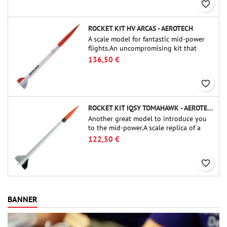
favorite_border
ROCKET KIT HV ARCAS - AEROTECH
A scale model for fantastic mid-power
flights.An uncompromising kit that
allows you to build a replica of one of
136,50 €
the most famous sounding-rocket ever.
favorite_border
ROCKET KIT IQSY TOMAHAWK - AEROTECH
Another great model to introduce you
to the mid-power.A scale replica of a
famous sounding rocket, small in size
122,50 €
and peefect to move to higher-level kits.
favorite_border
BANNER