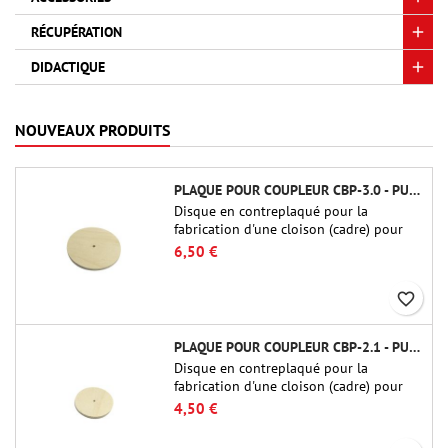
RÉCUPÉRATION
DIDACTIQUE
NOUVEAUX PRODUITS
PLAQUE POUR COUPLEUR CBP-3.0 - PUBLIC MISSILES LTD.
Disque en contreplaqué pour la
fabrication d'une cloison (cadre) pour
raccords tubulaires de 75 mm de Public
6,50 €
Missiles Ltd. (PT-3.0/QT-3.0)
favorite_border
PLAQUE POUR COUPLEUR CBP-2.1 - PUBLIC MISSILES LTD.
Disque en contreplaqué pour la
fabrication d'une cloison (cadre) pour
raccords tubulaires de 54 mm de Public
4,50 €
Missiles Ltd. (PT-2.1 ou QT-2.1)