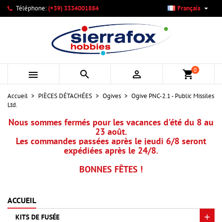

Téléphone:
(+39) 3334001884
Français
×
×
×
Mes listes d'envies
Créer une liste d'envies
Connexion
add_circle_outline
Créer une nouvelle liste
Vous devez être connecté pour ajouter des produits à votre
Nom de la liste d'envies
liste d'envies.
0



shopping_cart
Annuler
Connexion
Accueil
PIÈCES DÉTACHÉES
Ogives
Ogive PNC-2.1 - Public Missiles
Annuler
Créer une liste d'envies
Ltd.
Nous sommes fermés pour les vacances d'été du 8 au
23 août.
Les commandes passées après le jeudi 6/8 seront
expédiées après le 24/8.
BONNES FÊTES !
ACCUEIL
KITS DE FUSÉE