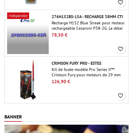
favorite_border
Indisponible
276H152BS-15A - RECHARGE 38MM CTI
Recharge H152 Blue Streak pour moteur
rechargeable Cesaroni P38-2G. Le délai
de 15 secondes est réglable via l'outil
78,50 €
ProDAT 38
favorite_border
CRIMSON FURY PRO - ESTES
Kit de fusée modèle Pro Series II™
Crimson Fury pour moteurs de 29 mm
de type E, F et G. Conçu pour les
126,90 €
fuséologues confirmés, le Crimson Fury
offre des lancements palpitants, des
favorite_border
atterrissages en douceur et une
expérience de construction aussi
raffinée que les vols eux-mêmes.
BANNER