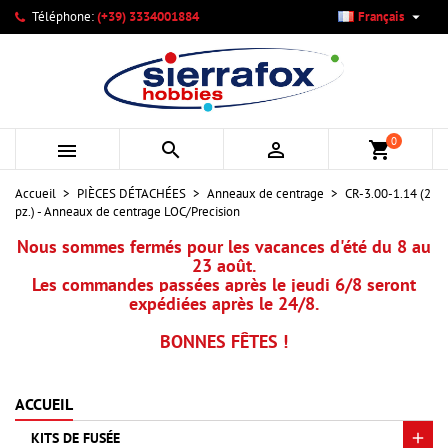

Téléphone:
(+39) 3334001884
Français
×
×
×
Mes listes d'envies
Créer une liste d'envies
Connexion
add_circle_outline
Créer une nouvelle liste
Vous devez être connecté pour ajouter des produits à votre
Nom de la liste d'envies
liste d'envies.
0



shopping_cart
Annuler
Connexion
Accueil
PIÈCES DÉTACHÉES
Anneaux de centrage
CR-3.00-1.14 (2
Annuler
Créer une liste d'envies
pz.) - Anneaux de centrage LOC/Precision
Nous sommes fermés pour les vacances d'été du 8 au
23 août.
Les commandes passées après le jeudi 6/8 seront
expédiées après le 24/8.
BONNES FÊTES !
ACCUEIL
KITS DE FUSÉE