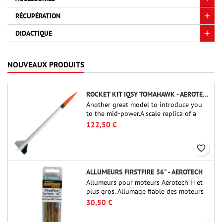
RÉCUPÉRATION
DIDACTIQUE
NOUVEAUX PRODUITS
ROCKET KIT IQSY TOMAHAWK - AEROTECH
Another great model to introduce you
to the mid-power.A scale replica of a
famous sounding rocket, small in size
122,50 €
and peefect to move to higher-level kits.
favorite_border
ALLUMEURS FIRSTFIRE 36" - AEROTECH
Allumeurs pour moteurs Aerotech H et
plus gros. Allumage fiable des moteurs
jusqu'à 91 cm de longu
30,50 €