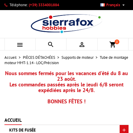

Téléphone:
(+39) 3334001884
Français
×
×
×
Mes listes d'envies
Créer une liste d'envies
Connexion
add_circle_outline
Créer une nouvelle liste
Vous devez être connecté pour ajouter des produits à votre
Nom de la liste d'envies
liste d'envies.
0



shopping_cart
Annuler
Connexion
Accueil
PIÈCES DÉTACHÉES
Supports de moteur
Tube de montage
Annuler
Créer une liste d'envies
moteur MMT-1.14 - LOC/Précision
Nous sommes fermés pour les vacances d'été du 8 au
23 août.
Les commandes passées après le jeudi 6/8 seront
expédiées après le 24/8.
BONNES FÊTES !
ACCUEIL
KITS DE FUSÉE