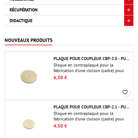
RÉCUPÉRATION
DIDACTIQUE
NOUVEAUX PRODUITS
PLAQUE POUR COUPLEUR CBP-3.0 - PUBLIC MISSILES LTD.
Disque en contreplaqué pour la
fabrication d'une cloison (cadre) pour
raccords tubulaires de 75 mm de Public
6,50 €
Missiles Ltd. (PT-3.0/QT-3.0)
favorite_border
PLAQUE POUR COUPLEUR CBP-2.1 - PUBLIC MISSILES LTD.
Disque en contreplaqué pour la
fabrication d'une cloison (cadre) pour
raccords tubulaires de 54 mm de Public
4,50 €
Missiles Ltd. (PT-2.1 ou QT-2.1)