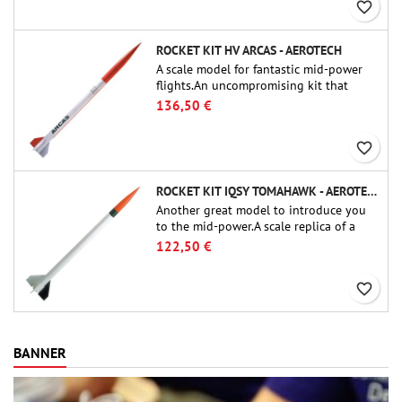
favorite_border
ROCKET KIT HV ARCAS - AEROTECH
A scale model for fantastic mid-power
flights.An uncompromising kit that
allows you to build a replica of one of
136,50 €
the most famous sounding-rocket ever.
favorite_border
ROCKET KIT IQSY TOMAHAWK - AEROTECH
Another great model to introduce you
to the mid-power.A scale replica of a
famous sounding rocket, small in size
122,50 €
and peefect to move to higher-level kits.
favorite_border
BANNER