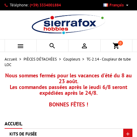

Téléphone:
(+39) 3334001884
Français
×
×
×
Mes listes d'envies
Créer une liste d'envies
Connexion
add_circle_outline
Créer une nouvelle liste
Vous devez être connecté pour ajouter des produits à votre
Nom de la liste d'envies
liste d'envies.
0



shopping_cart
Annuler
Connexion
Accueil
PIÈCES DÉTACHÉES
Coupleurs
TC-2.14 - Coupleur de tube
Annuler
Créer une liste d'envies
LOC
Nous sommes fermés pour les vacances d'été du 8 au
23 août.
Les commandes passées après le jeudi 6/8 seront
expédiées après le 24/8.
BONNES FÊTES !
ACCUEIL
KITS DE FUSÉE