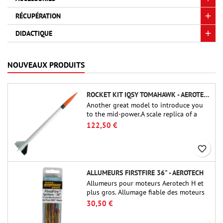
RÉCUPÉRATION
DIDACTIQUE
NOUVEAUX PRODUITS
ROCKET KIT IQSY TOMAHAWK - AEROTECH
Another great model to introduce you
to the mid-power.A scale replica of a
famous sounding rocket, small in size
122,50 €
and peefect to move to higher-level kits.
favorite_border
ALLUMEURS FIRSTFIRE 36" - AEROTECH
Allumeurs pour moteurs Aerotech H et
plus gros. Allumage fiable des moteurs
jusqu'à 91 cm de longu
30,50 €