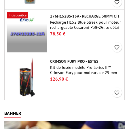
favorite_border
Indisponible
276H152BS-15A - RECHARGE 38MM CTI
Recharge H152 Blue Streak pour moteur
rechargeable Cesaroni P38-2G. Le délai
de 15 secondes est réglable via l'outil
78,50 €
ProDAT 38
favorite_border
CRIMSON FURY PRO - ESTES
Kit de fusée modèle Pro Series II™
Crimson Fury pour moteurs de 29 mm
de type E, F et G. Conçu pour les
126,90 €
fuséologues confirmés, le Crimson Fury
offre des lancements palpitants, des
favorite_border
atterrissages en douceur et une
expérience de construction aussi
raffinée que les vols eux-mêmes.
BANNER