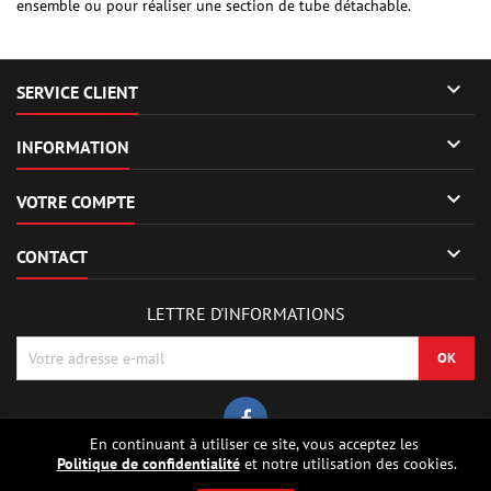
ensemble ou pour réaliser une section de tube détachable.

SERVICE CLIENT

INFORMATION

VOTRE COMPTE

CONTACT
LETTRE D'INFORMATIONS
En continuant à utiliser ce site, vous acceptez les
Politique de confidentialité
et notre utilisation des cookies.
© Copyright 2026 Sierrafox Hobbies - Model rocket shop, high power