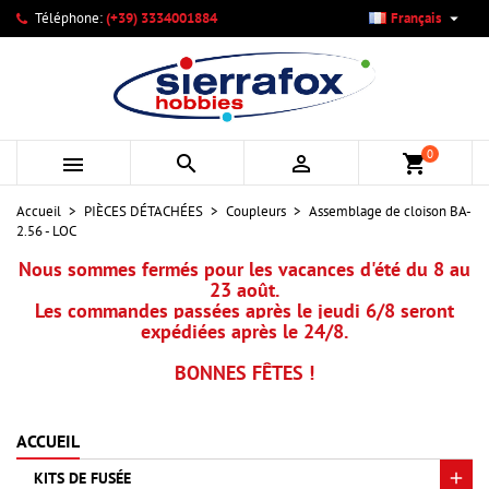

Téléphone:
(+39) 3334001884
Français
×
×
×
Mes listes d'envies
Créer une liste d'envies
Connexion
add_circle_outline
Créer une nouvelle liste
Vous devez être connecté pour ajouter des produits à votre
Nom de la liste d'envies
liste d'envies.
0



shopping_cart
Annuler
Connexion
Accueil
PIÈCES DÉTACHÉES
Coupleurs
Assemblage de cloison BA-
Annuler
Créer une liste d'envies
2.56 - LOC
Nous sommes fermés pour les vacances d'été du 8 au
23 août.
Les commandes passées après le jeudi 6/8 seront
expédiées après le 24/8.
BONNES FÊTES !
ACCUEIL
KITS DE FUSÉE