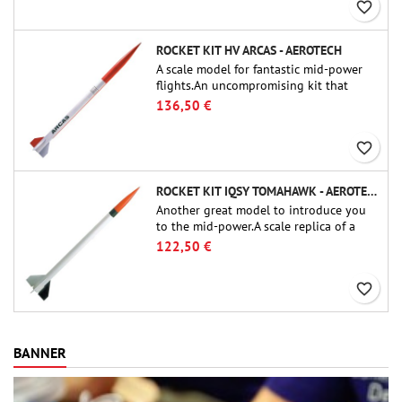
favorite_border
ROCKET KIT HV ARCAS - AEROTECH
A scale model for fantastic mid-power
flights.An uncompromising kit that
allows you to build a replica of one of
136,50 €
the most famous sounding-rocket ever.
favorite_border
ROCKET KIT IQSY TOMAHAWK - AEROTECH
Another great model to introduce you
to the mid-power.A scale replica of a
famous sounding rocket, small in size
122,50 €
and peefect to move to higher-level kits.
favorite_border
BANNER