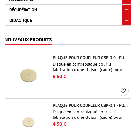
RÉCUPÉRATION
DIDACTIQUE
NOUVEAUX PRODUITS
PLAQUE POUR COUPLEUR CBP-3.0 - PUBLIC MISSILES LTD.
Disque en contreplaqué pour la
fabrication d'une cloison (cadre) pour
raccords tubulaires de 75 mm de Public
6,50 €
Missiles Ltd. (PT-3.0/QT-3.0)
favorite_border
PLAQUE POUR COUPLEUR CBP-2.1 - PUBLIC MISSILES LTD.
Disque en contreplaqué pour la
fabrication d'une cloison (cadre) pour
raccords tubulaires de 54 mm de Public
4,50 €
Missiles Ltd. (PT-2.1 ou QT-2.1)