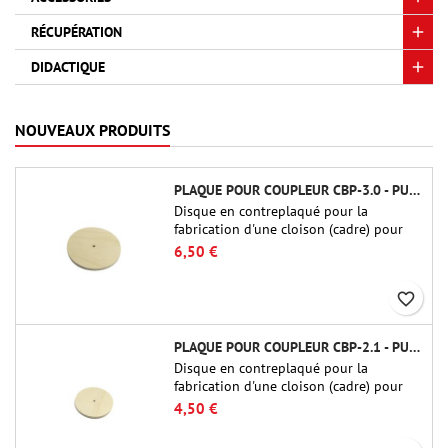
RÉCUPÉRATION
DIDACTIQUE
NOUVEAUX PRODUITS
PLAQUE POUR COUPLEUR CBP-3.0 - PUBLIC MISSILES LTD.
Disque en contreplaqué pour la
fabrication d'une cloison (cadre) pour
raccords tubulaires de 75 mm de Public
6,50 €
Missiles Ltd. (PT-3.0/QT-3.0)
favorite_border
PLAQUE POUR COUPLEUR CBP-2.1 - PUBLIC MISSILES LTD.
Disque en contreplaqué pour la
fabrication d'une cloison (cadre) pour
raccords tubulaires de 54 mm de Public
4,50 €
Missiles Ltd. (PT-2.1 ou QT-2.1)