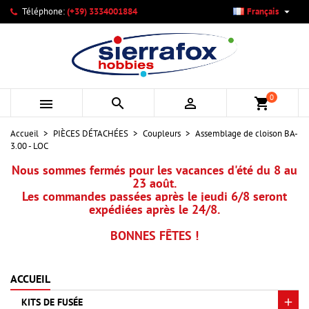

Téléphone:
(+39) 3334001884
Français
×
×
×
Mes listes d'envies
Créer une liste d'envies
Connexion
add_circle_outline
Créer une nouvelle liste
Vous devez être connecté pour ajouter des produits à votre
Nom de la liste d'envies
liste d'envies.
0



shopping_cart
Annuler
Connexion
Accueil
PIÈCES DÉTACHÉES
Coupleurs
Assemblage de cloison BA-
Annuler
Créer une liste d'envies
3.00 - LOC
Nous sommes fermés pour les vacances d'été du 8 au
23 août.
Les commandes passées après le jeudi 6/8 seront
expédiées après le 24/8.
BONNES FÊTES !
ACCUEIL
KITS DE FUSÉE