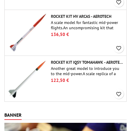
favorite_border
ROCKET KIT HV ARCAS - AEROTECH
A scale model for fantastic mid-power
flights.An uncompromising kit that
allows you to build a replica of one of
136,50 €
the most famous sounding-rocket ever.
favorite_border
ROCKET KIT IQSY TOMAHAWK - AEROTECH
Another great model to introduce you
to the mid-power.A scale replica of a
famous sounding rocket, small in size
122,50 €
and peefect to move to higher-level kits.
favorite_border
BANNER