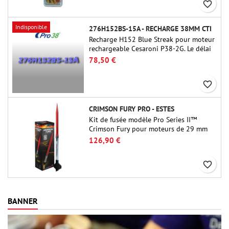
favorite_border
Indisponible
276H152BS-15A - RECHARGE 38MM CTI
Recharge H152 Blue Streak pour moteur
rechargeable Cesaroni P38-2G. Le délai
de 15 secondes est réglable via l'outil
78,50 €
ProDAT 38
favorite_border
CRIMSON FURY PRO - ESTES
Kit de fusée modèle Pro Series II™
Crimson Fury pour moteurs de 29 mm
de type E, F et G. Conçu pour les
126,90 €
fuséologues confirmés, le Crimson Fury
offre des lancements palpitants, des
favorite_border
atterrissages en douceur et une
expérience de construction aussi
raffinée que les vols eux-mêmes.
BANNER