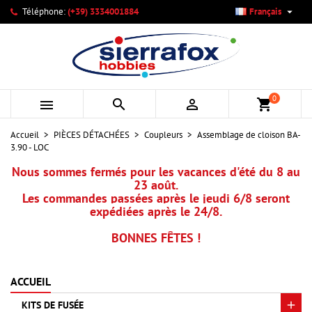

Téléphone:
(+39) 3334001884
Français
×
×
×
Mes listes d'envies
Créer une liste d'envies
Connexion
add_circle_outline
Créer une nouvelle liste
Vous devez être connecté pour ajouter des produits à votre
Nom de la liste d'envies
liste d'envies.
0



shopping_cart
Annuler
Connexion
Accueil
PIÈCES DÉTACHÉES
Coupleurs
Assemblage de cloison BA-
Annuler
Créer une liste d'envies
3.90 - LOC
Nous sommes fermés pour les vacances d'été du 8 au
23 août.
Les commandes passées après le jeudi 6/8 seront
expédiées après le 24/8.
BONNES FÊTES !
ACCUEIL
KITS DE FUSÉE