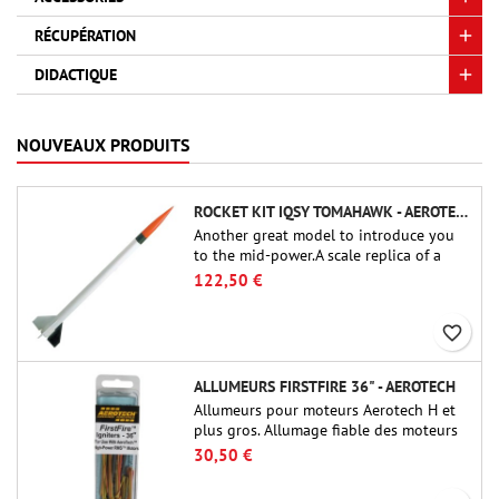
RÉCUPÉRATION
DIDACTIQUE
NOUVEAUX PRODUITS
ROCKET KIT IQSY TOMAHAWK - AEROTECH
Another great model to introduce you
to the mid-power.A scale replica of a
famous sounding rocket, small in size
122,50 €
and peefect to move to higher-level kits.
favorite_border
ALLUMEURS FIRSTFIRE 36" - AEROTECH
Allumeurs pour moteurs Aerotech H et
plus gros. Allumage fiable des moteurs
jusqu'à 91 cm de longu
30,50 €