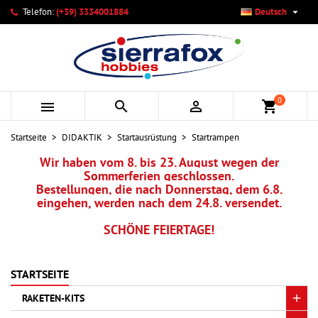

Telefon:
(+39) 3334001884
Deutsch
×
×
×
×
Ihre Wunschlisten
((modalTitle))
Wunschliste erstellen
Anmelden
add_circle_outline
Neue Liste anlegen
((confirmMessage))
Sie müssen angemeldet sein, um Artikel Ihrer Wunschliste
Name der Wunschliste
hinzufügen zu können.
0



shopping_cart
((cancelText))
((modalDeleteText))
Abbrechen
Anmelden
Startseite
DIDAKTIK
Startausrüstung
Startrampen
Abbrechen
Wunschliste erstellen
Wir haben vom 8. bis 23. August wegen der
Sommerferien geschlossen.
Bestellungen, die nach Donnerstag, dem 6.8.
eingehen, werden nach dem 24.8. versendet.
SCHÖNE FEIERTAGE!
STARTSEITE
RAKETEN-KITS