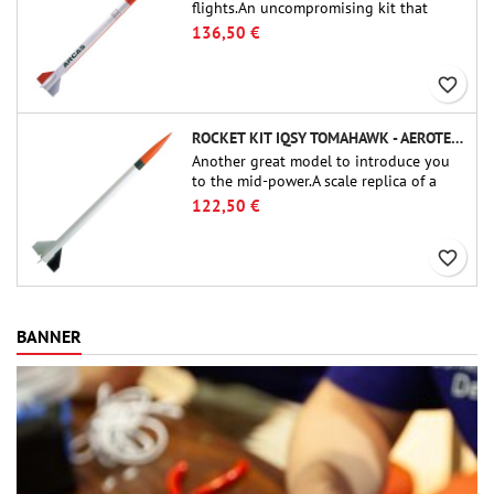
flights.An uncompromising kit that
allows you to build a replica of one of
136,50 €
the most famous sounding-rocket ever.
favorite_border
ROCKET KIT IQSY TOMAHAWK - AEROTECH
Another great model to introduce you
to the mid-power.A scale replica of a
famous sounding rocket, small in size
122,50 €
and peefect to move to higher-level kits.
favorite_border
BANNER