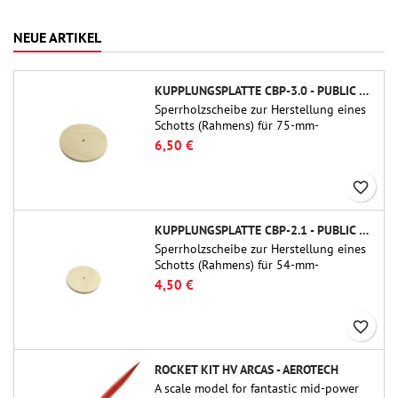
NEUE ARTIKEL
KUPPLUNGSPLATTE CBP-3.0 - PUBLIC MISSILES LTD.
Sperrholzscheibe zur Herstellung eines
Schotts (Rahmens) für 75-mm-
Rohrkupplungen (PT-3.0/QT-3.0) von
6,50 €
Public Missiles Ltd.
favorite_border
KUPPLUNGSPLATTE CBP-2.1 - PUBLIC MISSILES LTD.
Sperrholzscheibe zur Herstellung eines
Schotts (Rahmens) für 54-mm-
Rohrkupplungen (PT-2.1 oder QT-2.1)
4,50 €
von Public Missiles Ltd.
favorite_border
ROCKET KIT HV ARCAS - AEROTECH
A scale model for fantastic mid-power