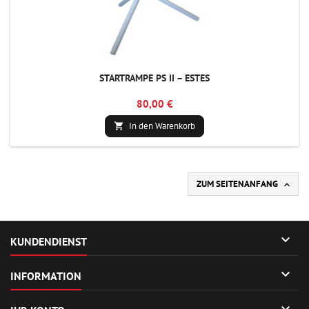
STARTRAMPE PS II – ESTES
80,00 €
In den Warenkorb

ZUM SEITENANFANG


KUNDENDIENST

INFORMATION
