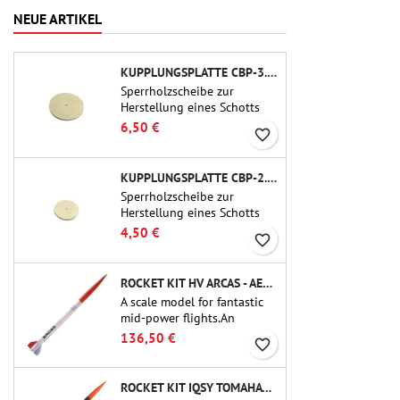
NEUE ARTIKEL
KUPPLUNGSPLATTE CBP-3.0 - PUBLIC MISSILES LTD.
Sperrholzscheibe zur
Herstellung eines Schotts
(Rahmens) für 75-mm-
6,50 €
favorite_border
Rohrkupplungen (PT-3.0/QT-
3.0) von Public Missiles Ltd.
KUPPLUNGSPLATTE CBP-2.1 - PUBLIC MISSILES LTD.
Sperrholzscheibe zur
Herstellung eines Schotts
(Rahmens) für 54-mm-
4,50 €
favorite_border
Rohrkupplungen (PT-2.1
oder QT-2.1) von Public
Missiles Ltd.
ROCKET KIT HV ARCAS - AEROTECH
A scale model for fantastic
mid-power flights.An
uncompromising kit that
136,50 €
favorite_border
allows you to build a replica
of one of the most famous
sounding-rocket ever.
ROCKET KIT IQSY TOMAHAWK - AEROTECH