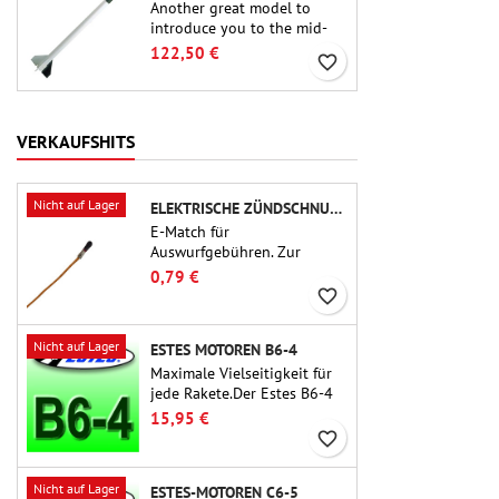
Another great model to
introduce you to the mid-
power.A scale replica of a
122,50 €
favorite_border
famous sounding rocket,
small in size and peefect to
move to higher-level kits.
VERKAUFSHITS
Nicht auf Lager
ELEKTRISCHE ZÜNDSCHNUR FÜR AUSSTOSSLADUNG
E-Match für
Auswurfgebühren. Zur
Verwendung mit
0,79 €
Höhenmessern oder anderen
favorite_border
elektronischen Geräten.
Nicht auf Lager
ESTES MOTOREN B6-4
Maximale Vielseitigkeit für
jede Rakete.Der Estes B6-4
ist einer der am häufigsten
15,95 €
verwendeten
favorite_border
Raketenmotoren überhaupt
und für die große Mehrheit
Nicht auf Lager
ESTES-MOTOREN C6-5
der Estes- und ähnlichen