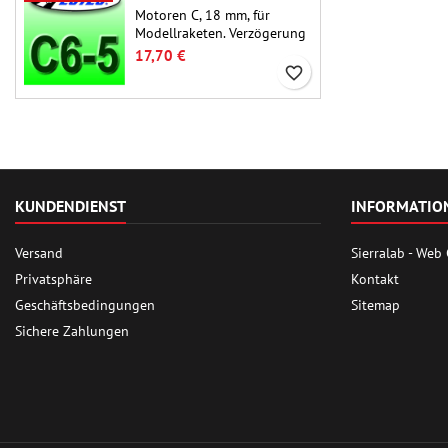
Raketen geeignet.
Motoren C, 18 mm, für
Modellraketen. Verzögerung
5 Sekunden, für einstufige
17,70 €
Raketen.
favorite_border
KUNDENDIENST
INFORMATIO
Versand
Sierralab - Web
Privatsphäre
Kontakt
Geschäftsbedingungen
Sitemap
Sichere Zahlungen