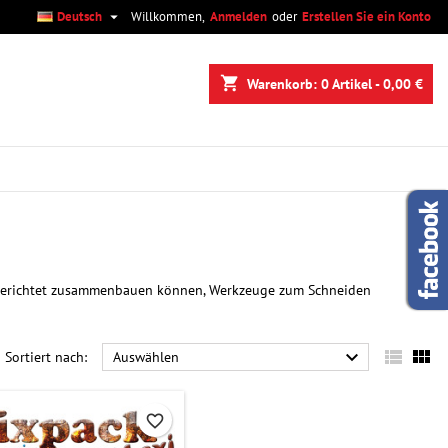

Deutsch
Willkommen,
Anmelden
oder
Erstellen Sie ein Konto
×
×
×
×
shopping_cart
Warenkorb:
0
Artikel - 0,00 €
)
n
n
usgerichtet zusammenbauen können, Werkzeuge zum Schneiden



Sortiert nach:
Auswählen
favorite_border