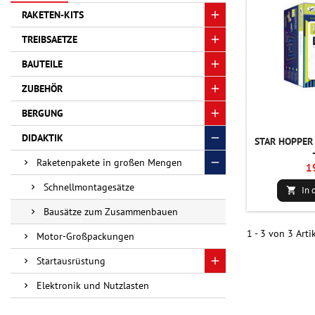
RAKETEN-KITS
TREIBSAETZE
BAUTEILE
ZUBEHÖR
BERGUNG
DIDAKTIK
STAR HOPPER 
Raketenpakete in großen Mengen
1
Schnellmontagesätze
In 

Bausätze zum Zusammenbauen
1 - 3 von 3 Arti
Motor-Großpackungen
Startausrüstung
Elektronik und Nutzlasten