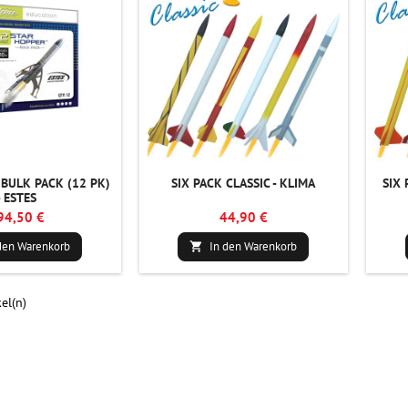
BULK PACK (12 PK)
SIX PACK CLASSIC - KLIMA
SIX 
- ESTES
94,50 €
44,90 €
den Warenkorb
In den Warenkorb

kel(n)