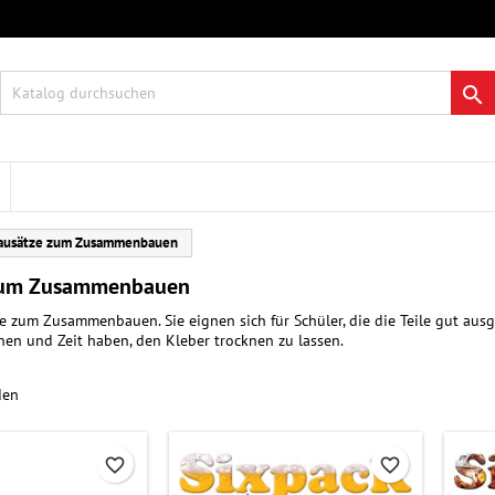
re Wunschlisten
modalTitle))
nschliste erstellen
nmelden

Neue Liste anlegen
onfirmMessage))
 müssen angemeldet sein, um Artikel Ihrer Wunschliste hinzufügen zu
me der Wunschliste
nnen.
((cancelText))
((modalDeleteText)
Abbrechen
Anmelde
ausätze zum Zusammenbauen
Abbrechen
Wunschliste erstelle
zum Zusammenbauen
e zum Zusammenbauen. Sie eignen sich für Schüler, die die Teile gut a
en und Zeit haben, den Kleber trocknen zu lassen.
den
favorite_border
favorite_border