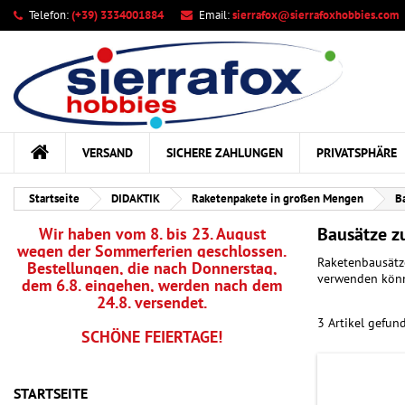
Telefon:
(+39) 3334001884
Email:
sierrafox@sierrafoxhobbies.com
Ih
((
Wu
A
add_circle_outline
((c
Sie
Na
kö
VERSAND
SICHERE ZAHLUNGEN
PRIVATSPHÄRE
Startseite
DIDAKTIK
Raketenpakete in großen Mengen
B
Bausätze 
Wir haben vom 8. bis 23. August
wegen der Sommerferien geschlossen.
Raketenbausätz
Bestellungen, die nach Donnerstag,
verwenden könn
dem 6.8. eingehen, werden nach dem
24.8. versendet.
3 Artikel gefun
SCHÖNE FEIERTAGE!
STARTSEITE