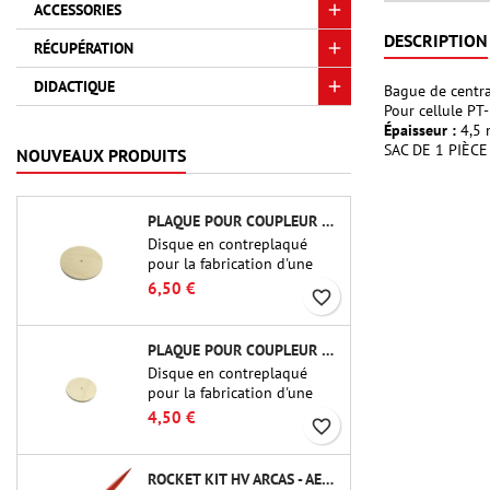
ACCESSORIES
DESCRIPTION
RÉCUPÉRATION
DIDACTIQUE
Bague de centr
Pour cellule PT
Épaisseur :
4,5 
SAC DE 1 PIÈCE
NOUVEAUX PRODUITS
PLAQUE POUR COUPLEUR CBP-3.0 - PUBLIC MISSILES LTD.
Disque en contreplaqué
pour la fabrication d'une
cloison (cadre) pour raccords
6,50 €
favorite_border
tubulaires de 75 mm de
Public Missiles Ltd. (PT-
3.0/QT-3.0)
PLAQUE POUR COUPLEUR CBP-2.1 - PUBLIC MISSILES LTD.
Disque en contreplaqué
pour la fabrication d'une
cloison (cadre) pour raccords
4,50 €
favorite_border
tubulaires de 54 mm de
Public Missiles Ltd. (PT-2.1
ou QT-2.1)
ROCKET KIT HV ARCAS - AEROTECH