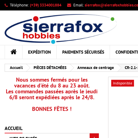
Téléphone:
(+39) 3334001884
Email:
sierrafox@sierrafoxhobbies.c
Me
Cr
C
add_circle_outline
Vou
Nom
EXPÉDITION
PAIEMENTS SÉCURISÉS
CONFIDENTI
Accueil
PIÈCES DÉTACHÉES
Anneaux de centrage
CR-2.1-
Nous sommes fermés pour les
Indisponible
vacances d'été du 8 au 23 août.
Les commandes passées après le jeudi
6/8 seront expédiées après le 24/8.
BONNES FÊTES !
ACCUEIL