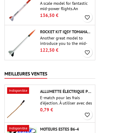
A scale model for fantastic
mid-power flights.An
uncompromising kit that
136,50 €
favorite_border
allows you to build a replica
of one of the most famous
sounding-rocket ever.
ROCKET KIT IQSY TOMAHAWK - AEROTECH
Another great model to
introduce you to the mid-
power.A scale replica of a
122,50 €
favorite_border
famous sounding rocket,
small in size and peefect to
move to higher-level kits.
MEILLEURES VENTES
Indisponible
ALLUMETTE ÉLECTRIQUE POUR CHARGE D'ÉJECTION
E-match pour les frais
d'éjection. À utiliser avec des
altimètres ou d'autres
0,79 €
appareils électroniques.
favorite_border
Indisponible
MOTEURS ESTES B6-4