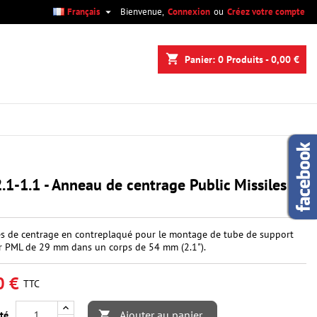

Français
Bienvenue,
Connexion
ou
Créez votre compte
×
×
×
shopping_cart
Panier:
0
Produits - 0,00 €
n
s
.1-1.1 - Anneau de centrage Public Missiles
s de centrage en contreplaqué pour le montage de tube de support
 PML de 29 mm dans un corps de 54 mm (2.1").
0 €
TTC
Ajouter au panier
té
