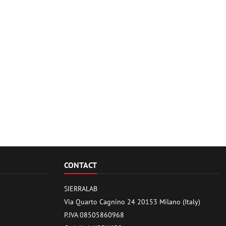
CONTACT
SIERRALAB
Via Quarto Cagnino 24 20153 Milano (Italy)
P.IVA 08505860968