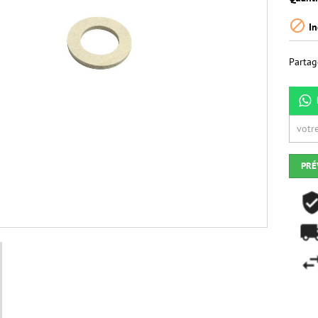

In
Partag
PRÉ