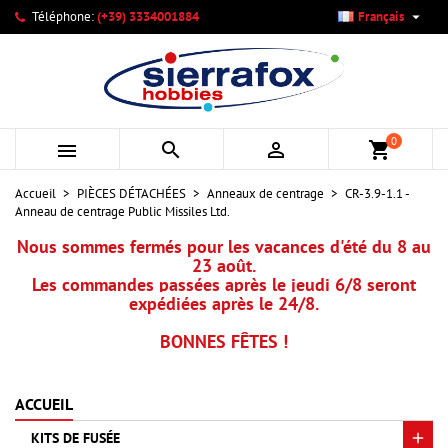

Téléphone:
(+39) 3334001884
Français
×
×
×
Mes listes d'envies
Créer une liste d'envies
Connexion
add_circle_outline
Créer une nouvelle liste
Vous devez être connecté pour ajouter des produits à votre
Nom de la liste d'envies
liste d'envies.
0



shopping_cart
Annuler
Connexion
Accueil
PIÈCES DÉTACHÉES
Anneaux de centrage
CR-3.9-1.1 -
Annuler
Créer une liste d'envies
Anneau de centrage Public Missiles Ltd.
Nous sommes fermés pour les vacances d'été du 8 au
23 août.
Les commandes passées après le jeudi 6/8 seront
expédiées après le 24/8.
BONNES FÊTES !
ACCUEIL
KITS DE FUSÉE