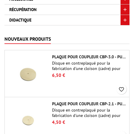
RÉCUPÉRATION
DIDACTIQUE
NOUVEAUX PRODUITS
PLAQUE POUR COUPLEUR CBP-3.0 - PUBLIC MISSILES LTD.
Disque en contreplaqué pour la
fabrication d'une cloison (cadre) pour
raccords tubulaires de 75 mm de Public
6,50 €
Missiles Ltd. (PT-3.0/QT-3.0)
favorite_border
PLAQUE POUR COUPLEUR CBP-2.1 - PUBLIC MISSILES LTD.
Disque en contreplaqué pour la
fabrication d'une cloison (cadre) pour
raccords tubulaires de 54 mm de Public
4,50 €
Missiles Ltd. (PT-2.1 ou QT-2.1)