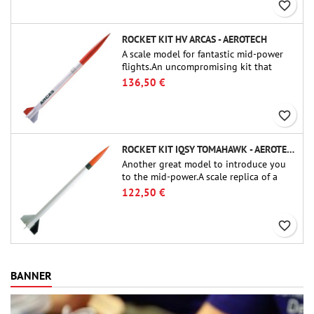
favorite_border
ROCKET KIT HV ARCAS - AEROTECH
A scale model for fantastic mid-power
flights.An uncompromising kit that
allows you to build a replica of one of
136,50 €
the most famous sounding-rocket ever.
favorite_border
ROCKET KIT IQSY TOMAHAWK - AEROTECH
Another great model to introduce you
to the mid-power.A scale replica of a
famous sounding rocket, small in size
122,50 €
and peefect to move to higher-level kits.
favorite_border
BANNER