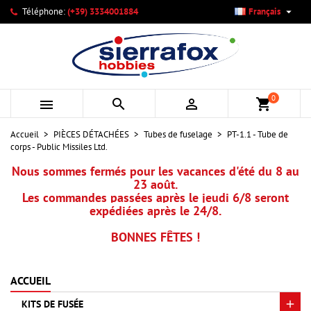

Téléphone:
(+39) 3334001884
Français
×
×
×
Mes listes d'envies
Créer une liste d'envies
Connexion
add_circle_outline
Créer une nouvelle liste
Vous devez être connecté pour ajouter des produits à votre
Nom de la liste d'envies
liste d'envies.
0



shopping_cart
Annuler
Connexion
Accueil
PIÈCES DÉTACHÉES
Tubes de fuselage
PT-1.1 - Tube de
Annuler
Créer une liste d'envies
corps - Public Missiles Ltd.
Nous sommes fermés pour les vacances d'été du 8 au
23 août.
Les commandes passées après le jeudi 6/8 seront
expédiées après le 24/8.
BONNES FÊTES !
ACCUEIL
KITS DE FUSÉE