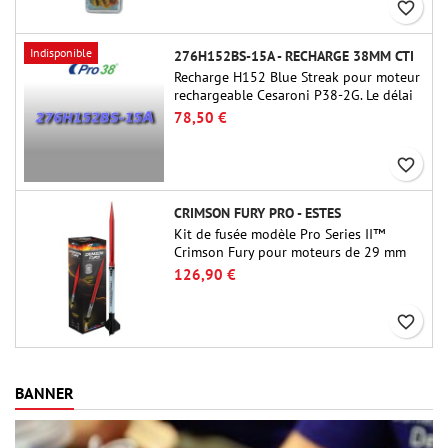
favorite_border
Indisponible
276H152BS-15A - RECHARGE 38MM CTI
Recharge H152 Blue Streak pour moteur
rechargeable Cesaroni P38-2G. Le délai
de 15 secondes est réglable via l'outil
78,50 €
ProDAT 38
favorite_border
CRIMSON FURY PRO - ESTES
Kit de fusée modèle Pro Series II™
Crimson Fury pour moteurs de 29 mm
de type E, F et G. Conçu pour les
126,90 €
fuséologues confirmés, le Crimson Fury
offre des lancements palpitants, des
favorite_border
atterrissages en douceur et une
expérience de construction aussi
raffinée que les vols eux-mêmes.
BANNER