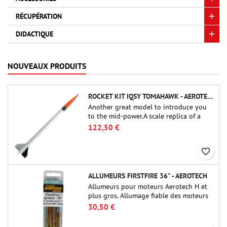
RÉCUPÉRATION
DIDACTIQUE
NOUVEAUX PRODUITS
ROCKET KIT IQSY TOMAHAWK - AEROTECH
Another great model to introduce you
to the mid-power.A scale replica of a
famous sounding rocket, small in size
122,50 €
and peefect to move to higher-level kits.
favorite_border
ALLUMEURS FIRSTFIRE 36" - AEROTECH
Allumeurs pour moteurs Aerotech H et
plus gros. Allumage fiable des moteurs
jusqu'à 91 cm de longu
30,50 €