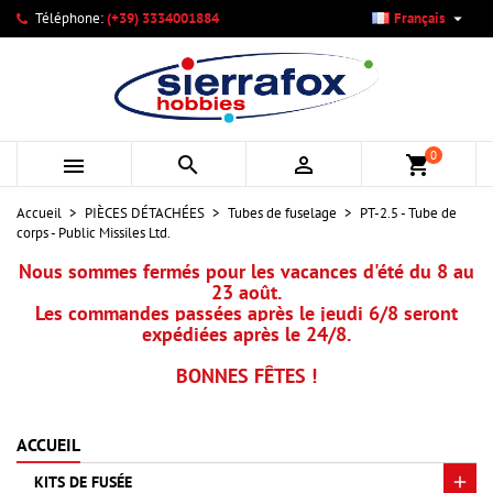

Téléphone:
(+39) 3334001884
Français
×
×
×
Mes listes d'envies
Créer une liste d'envies
Connexion
add_circle_outline
Créer une nouvelle liste
Vous devez être connecté pour ajouter des produits à votre
Nom de la liste d'envies
liste d'envies.
0



shopping_cart
Annuler
Connexion
Accueil
PIÈCES DÉTACHÉES
Tubes de fuselage
PT-2.5 - Tube de
Annuler
Créer une liste d'envies
corps - Public Missiles Ltd.
Nous sommes fermés pour les vacances d'été du 8 au
23 août.
Les commandes passées après le jeudi 6/8 seront
expédiées après le 24/8.
BONNES FÊTES !
ACCUEIL
KITS DE FUSÉE