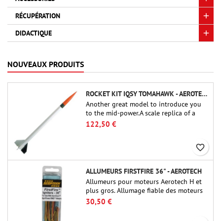
RÉCUPÉRATION
DIDACTIQUE
NOUVEAUX PRODUITS
ROCKET KIT IQSY TOMAHAWK - AEROTECH
Another great model to introduce you
to the mid-power.A scale replica of a
famous sounding rocket, small in size
122,50 €
and peefect to move to higher-level kits.
favorite_border
ALLUMEURS FIRSTFIRE 36" - AEROTECH
Allumeurs pour moteurs Aerotech H et
plus gros. Allumage fiable des moteurs
jusqu'à 91 cm de longu
30,50 €