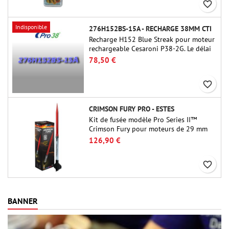
favorite_border
Indisponible
276H152BS-15A - RECHARGE 38MM CTI
Recharge H152 Blue Streak pour moteur
rechargeable Cesaroni P38-2G. Le délai
de 15 secondes est réglable via l'outil
78,50 €
ProDAT 38
favorite_border
CRIMSON FURY PRO - ESTES
Kit de fusée modèle Pro Series II™
Crimson Fury pour moteurs de 29 mm
de type E, F et G. Conçu pour les
126,90 €
fuséologues confirmés, le Crimson Fury
offre des lancements palpitants, des
favorite_border
atterrissages en douceur et une
expérience de construction aussi
raffinée que les vols eux-mêmes.
BANNER