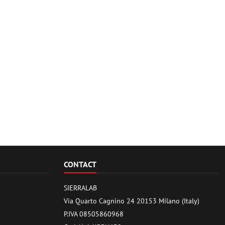
CONTACT
SIERRALAB
Via Quarto Cagnino 24 20153 Milano (Italy)
P.IVA 08505860968