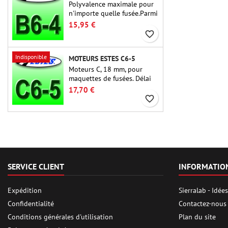
Polyvalence maximale pour
n'importe quelle fusée.Parmi
les moteurs de fusée les plus
15,95 €
utilisés à ce jour, l'Estes B6-
favorite_border
4 est le moteur adapté à la
plus grande majorité des
Indisponible
MOTEURS ESTES C6-5
fusées Estes et similaires.
Moteurs C, 18 mm, pour
maquettes de fusées. Délai
de 5 secondes, pour les
17,70 €
fusées à un étage.
favorite_border
SERVICE CLIENT
INFORMATIO
Expédition
Sierralab - Idé
Confidentialité
Contactez-nous
Conditions générales d'utilisation
Plan du site