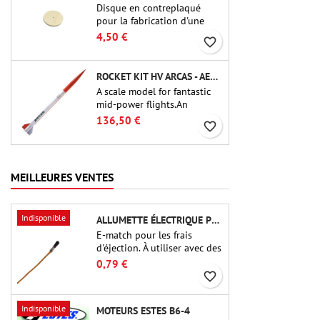
Disque en contreplaqué
pour la fabrication d'une
cloison (cadre) pour raccords
4,50 €
favorite_border
tubulaires de 54 mm de
Public Missiles Ltd. (PT-2.1
ou QT-2.1
ROCKET KIT HV ARCAS - AEROTECH
A scale model for fantastic
mid-power flights.An
uncompromising kit that
136,50 €
favorite_border
allows you to build a replica
of one of the most famous
sounding-rocket ever.
MEILLEURES VENTES
Indisponible
ALLUMETTE ÉLECTRIQUE POUR CHARGE D'ÉJECTION
E-match pour les frais
d'éjection. À utiliser avec des
altimètres ou d'autres
0,79 €
appareils électroniques.
favorite_border
Indisponible
MOTEURS ESTES B6-4