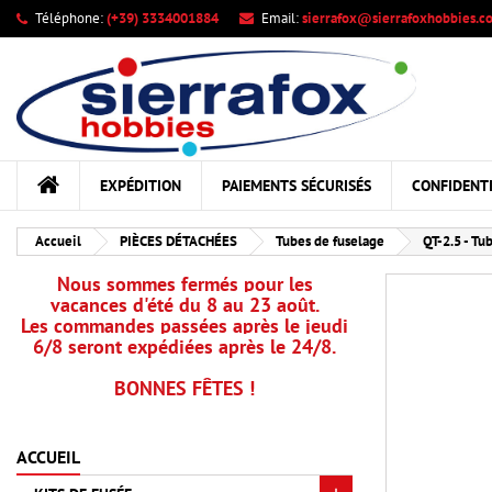
Téléphone:
(+39) 3334001884
Email:
sierrafox@sierrafoxhobbies.c
Me
Cr
C
add_circle_outline
Vou
Nom
EXPÉDITION
PAIEMENTS SÉCURISÉS
CONFIDENTI
Accueil
PIÈCES DÉTACHÉES
Tubes de fuselage
QT-2.5 - Tu
Nous sommes fermés pour les
vacances d'été du 8 au 23 août.
Les commandes passées après le jeudi
6/8 seront expédiées après le 24/8.
BONNES FÊTES !
ACCUEIL