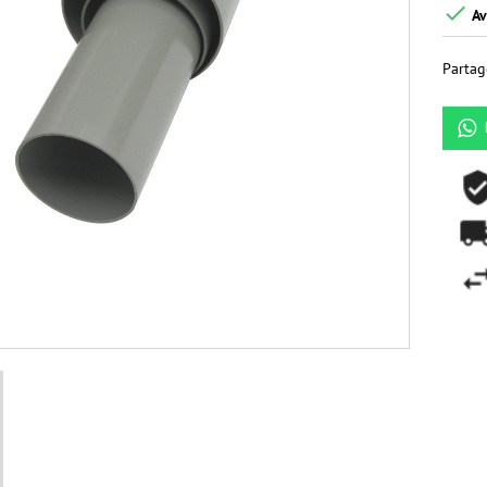

Av
Partag