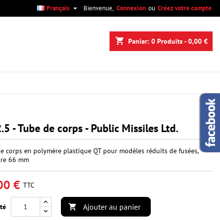

Français
Bienvenue,
Connexion
ou
Créez votre compte
×
×
×
shopping_cart
Panier:
0
Produits - 0,00 €
n
s
.5 - Tube de corps - Public Missiles Ltd.
e corps en polymère plastique QT pour modèles réduits de fusées,
tre 66 mm
00 €
TTC
Ajouter au panier
té
