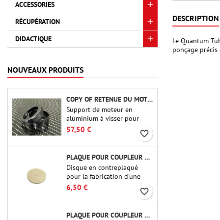
ACCESSORIES
DESCRIPTION
RÉCUPÉRATION
DIDACTIQUE
Le Quantum Tube
ponçage précis e
NOUVEAUX PRODUITS
COPY OF RETENUE DU MOTEUR PML PRO MR-38
Support de moteur en
aluminium à visser pour
modèles de fusées avec
57,50 €
favorite_border
supports moteur de 54 mm.
Compatible avec les tubes
phénoliques PML.
PLAQUE POUR COUPLEUR CBP-3.0 - PUBLIC MISSILES LTD.
Disque en contreplaqué
pour la fabrication d'une
cloison (cadre) pour raccords
6,50 €
favorite_border
tubulaires de 75 mm de
Public Missiles Ltd. (PT-
3.0/QT-3.0)
PLAQUE POUR COUPLEUR CBP-2.1 - PUBLIC MISSILES LTD.