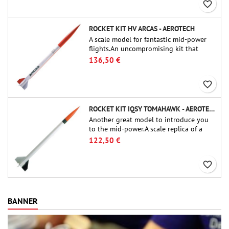
favorite_border
ROCKET KIT HV ARCAS - AEROTECH
A scale model for fantastic mid-power
flights.An uncompromising kit that
allows you to build a replica of one of
136,50 €
the most famous sounding-rocket ever.
favorite_border
ROCKET KIT IQSY TOMAHAWK - AEROTECH
Another great model to introduce you
to the mid-power.A scale replica of a
famous sounding rocket, small in size
122,50 €
and peefect to move to higher-level kits.
favorite_border
BANNER