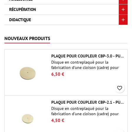
RÉCUPÉRATION
DIDACTIQUE
NOUVEAUX PRODUITS
PLAQUE POUR COUPLEUR CBP-3.0 - PUBLIC MISSILES LTD.
Disque en contreplaqué pour la
fabrication d'une cloison (cadre) pour
raccords tubulaires de 75 mm de Public
6,50 €
Missiles Ltd. (PT-3.0/QT-3.0)
favorite_border
PLAQUE POUR COUPLEUR CBP-2.1 - PUBLIC MISSILES LTD.
Disque en contreplaqué pour la
fabrication d'une cloison (cadre) pour
raccords tubulaires de 54 mm de Public
4,50 €
Missiles Ltd. (PT-2.1 ou QT-2.1)