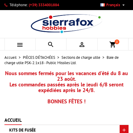

Téléphone:
(+39) 3334001884
Français
×
×
×
Mes listes d'envies
Créer une liste d'envies
Connexion
add_circle_outline
Créer une nouvelle liste
Vous devez être connecté pour ajouter des produits à votre
Nom de la liste d'envies
liste d'envies.
0



shopping_cart
Annuler
Connexion
Accueil
PIÈCES DÉTACHÉES
Sections de charge utile
Baie de
Annuler
Créer une liste d'envies
charge utile PSK-2.1x18 - Public Missiles Ltd.
Nous sommes fermés pour les vacances d'été du 8 au
23 août.
Les commandes passées après le jeudi 6/8 seront
expédiées après le 24/8.
BONNES FÊTES !
ACCUEIL
KITS DE FUSÉE