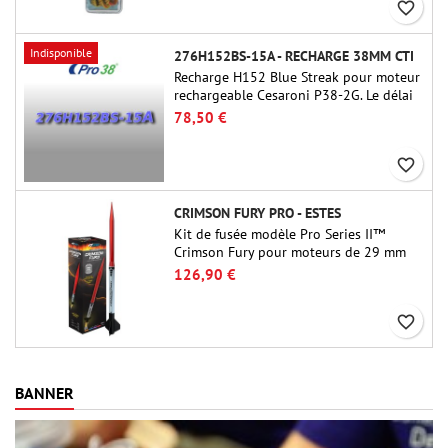
favorite_border
Indisponible
276H152BS-15A - RECHARGE 38MM CTI
Recharge H152 Blue Streak pour moteur
rechargeable Cesaroni P38-2G. Le délai
de 15 secondes est réglable via l'outil
78,50 €
ProDAT 38
favorite_border
CRIMSON FURY PRO - ESTES
Kit de fusée modèle Pro Series II™
Crimson Fury pour moteurs de 29 mm
de type E, F et G. Conçu pour les
126,90 €
fuséologues confirmés, le Crimson Fury
offre des lancements palpitants, des
favorite_border
atterrissages en douceur et une
expérience de construction aussi
raffinée que les vols eux-mêmes.
BANNER