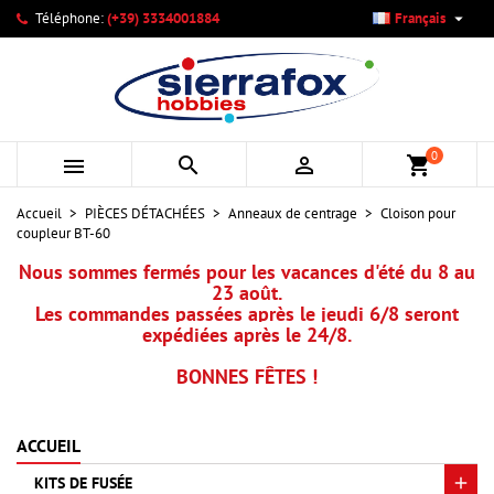

Téléphone:
(+39) 3334001884
Français
×
×
×
Mes listes d'envies
Créer une liste d'envies
Connexion
add_circle_outline
Créer une nouvelle liste
Vous devez être connecté pour ajouter des produits à votre
Nom de la liste d'envies
liste d'envies.
0



shopping_cart
Annuler
Connexion
Accueil
PIÈCES DÉTACHÉES
Anneaux de centrage
Cloison pour
Annuler
Créer une liste d'envies
coupleur BT-60
Nous sommes fermés pour les vacances d'été du 8 au
23 août.
Les commandes passées après le jeudi 6/8 seront
expédiées après le 24/8.
BONNES FÊTES !
ACCUEIL
KITS DE FUSÉE