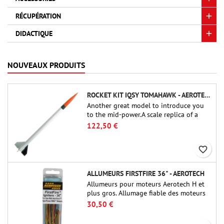
RÉCUPÉRATION
DIDACTIQUE
NOUVEAUX PRODUITS
ROCKET KIT IQSY TOMAHAWK - AEROTECH
Another great model to introduce you
to the mid-power.A scale replica of a
famous sounding rocket, small in size
122,50 €
and peefect to move to higher-level kits.
favorite_border
ALLUMEURS FIRSTFIRE 36" - AEROTECH
Allumeurs pour moteurs Aerotech H et
plus gros. Allumage fiable des moteurs
jusqu'à 91 cm de longu
30,50 €