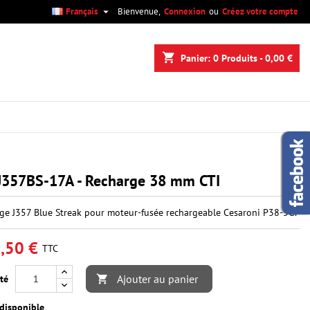

Français
Bienvenue,
Connexion
ou
Créez votre compte
×
×
×
shopping_cart
Panier:
0
Produits - 0,00 €
n
s
J357BS-17A - Recharge 38 mm CTI
ge J357 Blue Streak pour moteur-fusée rechargeable Cesaroni P38-5G.
,50 €
TTC
Ajouter au panier
té

disponible