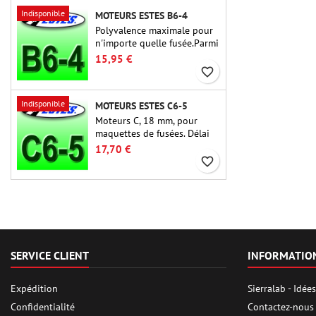
Indisponible
MOTEURS ESTES B6-4
Polyvalence maximale pour
n'importe quelle fusée.Parmi
les moteurs de fusée les plus
15,95 €
utilisés à ce jour, l'Estes B6-
favorite_border
4 est le moteur adapté à la
plus grande majorité des
Indisponible
MOTEURS ESTES C6-5
fusées Estes et similaires.
Moteurs C, 18 mm, pour
maquettes de fusées. Délai
de 5 secondes, pour les
17,70 €
fusées à un étage.
favorite_border
SERVICE CLIENT
INFORMATIO
Expédition
Sierralab - Idé
Confidentialité
Contactez-nous