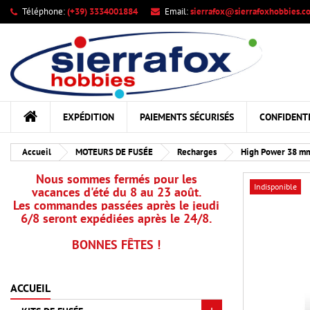
Téléphone:
(+39) 3334001884
Email:
sierrafox@sierrafoxhobbies.c
Me
Cr
C
add_circle_outline
Vou
Nom
EXPÉDITION
PAIEMENTS SÉCURISÉS
CONFIDENTI
Accueil
MOTEURS DE FUSÉE
Recharges
High Power 38 m
Nous sommes fermés pour les
Indisponible
vacances d'été du 8 au 23 août.
Les commandes passées après le jeudi
6/8 seront expédiées après le 24/8.
BONNES FÊTES !
ACCUEIL