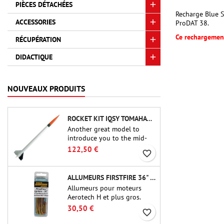
PIÈCES DÉTACHÉES
Recharge Blue S
ACCESSORIES
ProDAT 38.
Ce rechargement
RÉCUPÉRATION
DIDACTIQUE
NOUVEAUX PRODUITS
ROCKET KIT IQSY TOMAHAWK - AEROTECH
Another great model to
introduce you to the mid-
power.A scale replica of a
122,50 €
favorite_border
famous sounding rocket,
small in size and peefect to
move to higher-level kits.
ALLUMEURS FIRSTFIRE 36" - AEROTECH
Allumeurs pour moteurs
Aerotech H et plus gros.
Allumage fiable des moteurs
30,50 €
favorite_border
jusqu'à 91 cm de longu