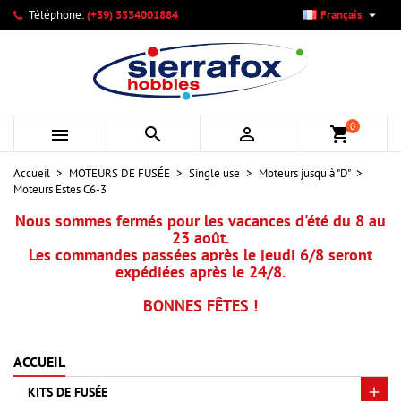

Téléphone:
(+39) 3334001884
Français
×
×
×
Mes listes d'envies
Créer une liste d'envies
Connexion
add_circle_outline
Créer une nouvelle liste
Vous devez être connecté pour ajouter des produits à votre
Nom de la liste d'envies
liste d'envies.
0



shopping_cart
Annuler
Connexion
Accueil
MOTEURS DE FUSÉE
Single use
Moteurs jusqu'à "D"
Annuler
Créer une liste d'envies
Moteurs Estes C6-3
Nous sommes fermés pour les vacances d'été du 8 au
23 août.
Les commandes passées après le jeudi 6/8 seront
expédiées après le 24/8.
BONNES FÊTES !
ACCUEIL
KITS DE FUSÉE