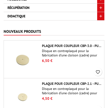
RÉCUPÉRATION
DIDACTIQUE
NOUVEAUX PRODUITS
PLAQUE POUR COUPLEUR CBP-3.0 - PUBLIC MISSILES LTD.
Disque en contreplaqué pour la
fabrication d'une cloison (cadre) pour
raccords tubulaires de 75 mm de Public
6,50 €
Missiles Ltd. (PT-3.0/QT-3.0)
favorite_border
PLAQUE POUR COUPLEUR CBP-2.1 - PUBLIC MISSILES LTD.
Disque en contreplaqué pour la
fabrication d'une cloison (cadre) pour
raccords tubulaires de 54 mm de Public
4,50 €
Missiles Ltd. (PT-2.1 ou QT-2.1)