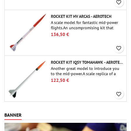
favorite_border
ROCKET KIT HV ARCAS - AEROTECH
A scale model for fantastic mid-power
flights.An uncompromising kit that
allows you to build a replica of one of
136,50 €
the most famous sounding-rocket ever.
favorite_border
ROCKET KIT IQSY TOMAHAWK - AEROTECH
Another great model to introduce you
to the mid-power.A scale replica of a
famous sounding rocket, small in size
122,50 €
and peefect to move to higher-level kits.
favorite_border
BANNER