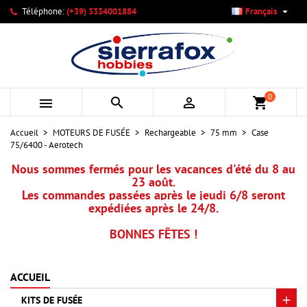

Téléphone:
(+39) 3334001884
Français
×
×
×
Mes listes d'envies
Créer une liste d'envies
Connexion
add_circle_outline
Créer une nouvelle liste
Vous devez être connecté pour ajouter des produits à votre
Nom de la liste d'envies
liste d'envies.
0



shopping_cart
Annuler
Connexion
Accueil
MOTEURS DE FUSÉE
Rechargeable
75 mm
Case
Annuler
Créer une liste d'envies
75/6400 - Aerotech
Nous sommes fermés pour les vacances d'été du 8 au
23 août.
Les commandes passées après le jeudi 6/8 seront
expédiées après le 24/8.
BONNES FÊTES !
ACCUEIL
KITS DE FUSÉE