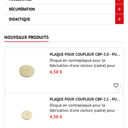
RÉCUPÉRATION
DIDACTIQUE
NOUVEAUX PRODUITS
PLAQUE POUR COUPLEUR CBP-3.0 - PUBLIC MISSILES LTD.
Disque en contreplaqué pour la
fabrication d'une cloison (cadre) pour
raccords tubulaires de 75 mm de Public
6,50 €
Missiles Ltd. (PT-3.0/QT-3.0)
favorite_border
PLAQUE POUR COUPLEUR CBP-2.1 - PUBLIC MISSILES LTD.
Disque en contreplaqué pour la
fabrication d'une cloison (cadre) pour
raccords tubulaires de 54 mm de Public
4,50 €
Missiles Ltd. (PT-2.1 ou QT-2.1)