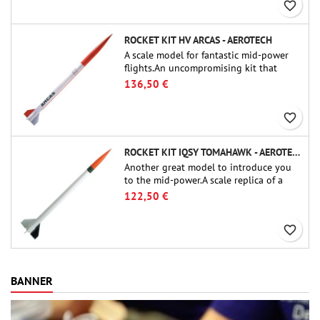
favorite_border
ROCKET KIT HV ARCAS - AEROTECH
A scale model for fantastic mid-power
flights.An uncompromising kit that
allows you to build a replica of one of
136,50 €
the most famous sounding-rocket ever.
favorite_border
ROCKET KIT IQSY TOMAHAWK - AEROTECH
Another great model to introduce you
to the mid-power.A scale replica of a
famous sounding rocket, small in size
122,50 €
and peefect to move to higher-level kits.
favorite_border
BANNER