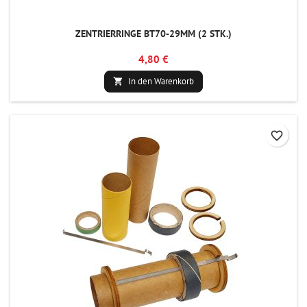
ZENTRIERRINGE BT70-29MM (2 STK.)
4,80 €
In den Warenkorb

favorite_border