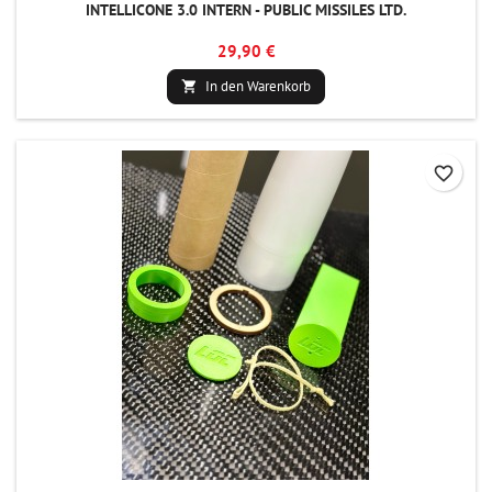
INTELLICONE 3.0 INTERN - PUBLIC MISSILES LTD.
29,90 €
In den Warenkorb

favorite_border