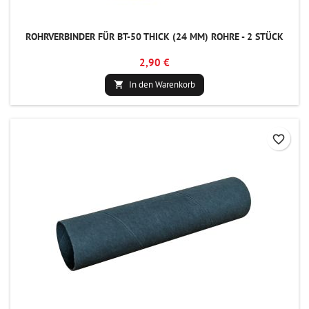
ROHRVERBINDER FÜR BT-50 THICK (24 MM) ROHRE - 2 STÜCK
2,90 €
In den Warenkorb

favorite_border