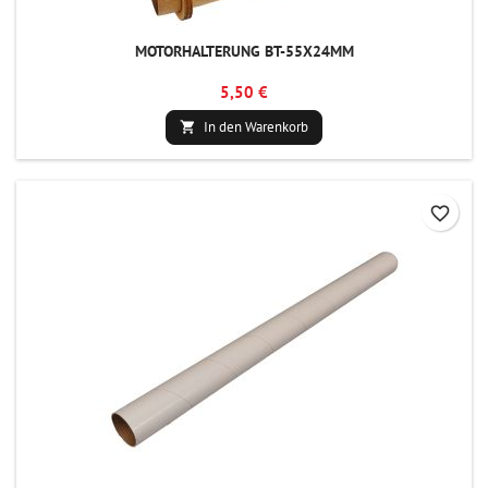
MOTORHALTERUNG BT-55X24MM
5,50 €
In den Warenkorb

favorite_border