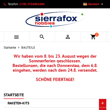

Telefon:
(+39) 3334001884
Deutsch
×
×
×
×
Ihre Wunschlisten
((modalTitle))
Wunschliste erstellen
Anmelden
add_circle_outline
Neue Liste anlegen
((confirmMessage))
Sie müssen angemeldet sein, um Artikel Ihrer Wunschliste
Name der Wunschliste
hinzufügen zu können.
0



shopping_cart
((cancelText))
((modalDeleteText))
Abbrechen
Anmelden
Startseite
BAUTEILE
Abbrechen
Wunschliste erstellen
Wir haben vom 8. bis 23. August wegen der
Sommerferien geschlossen.
Bestellungen, die nach Donnerstag, dem 6.8.
eingehen, werden nach dem 24.8. versendet.
SCHÖNE FEIERTAGE!
STARTSEITE
RAKETEN-KITS