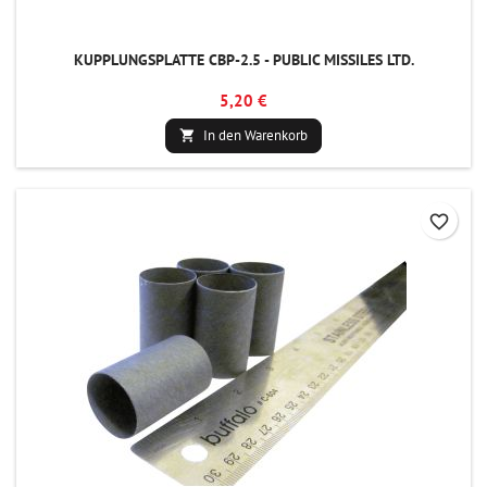
KUPPLUNGSPLATTE CBP-2.5 - PUBLIC MISSILES LTD.
5,20 €
In den Warenkorb

favorite_border