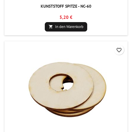
KUNSTSTOFF SPITZE - NC-60
5,20 €
In den Warenkorb

favorite_border