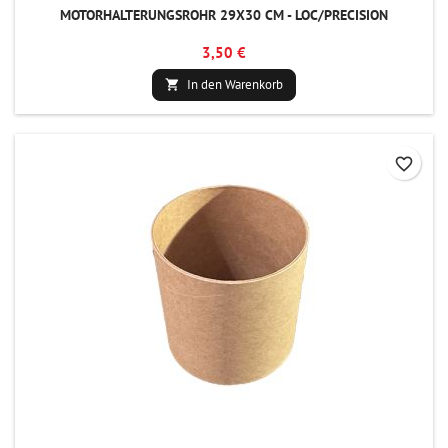
MOTORHALTERUNGSROHR 29X30 CM - LOC/PRECISION
3,50 €
In den Warenkorb

favorite_border