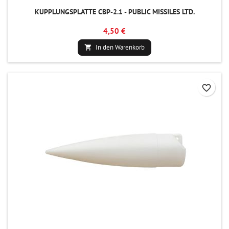
KUPPLUNGSPLATTE CBP-2.1 - PUBLIC MISSILES LTD.
4,50 €
In den Warenkorb

favorite_border