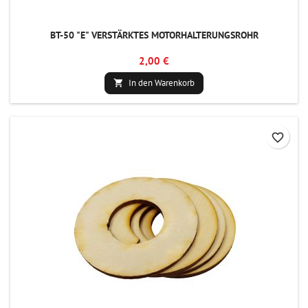
BT-50 "E" VERSTÄRKTES MOTORHALTERUNGSROHR
2,00 €
In den Warenkorb

favorite_border