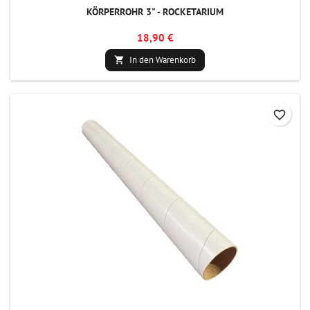
KÖRPERROHR 3" - ROCKETARIUM
18,90 €
In den Warenkorb

favorite_border