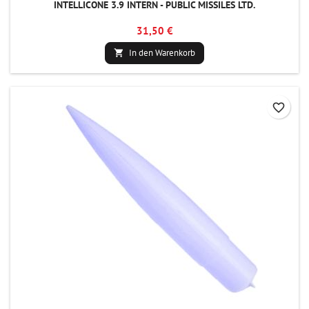
INTELLICONE 3.9 INTERN - PUBLIC MISSILES LTD.
31,50 €
In den Warenkorb

favorite_border