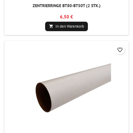
ZENTRIERRINGE BT80-BT50T (2 STK.)
6,50 €
In den Warenkorb

favorite_border