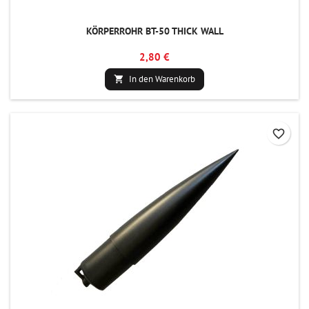
KÖRPERROHR BT-50 THICK WALL
2,80 €
In den Warenkorb

favorite_border