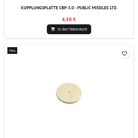
KUPPLUNGSPLATTE CBP-3.0 - PUBLIC MISSILES LTD.
6,50 €
In den Warenkorb

Neu
favorite_border