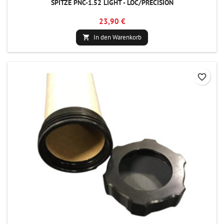
SPITZE PNC-1.52 LIGHT - LOC/PRECISION
23,90 €
In den Warenkorb

favorite_border