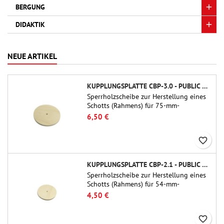
BERGUNG
DIDAKTIK
NEUE ARTIKEL
KUPPLUNGSPLATTE CBP-3.0 - PUBLIC MISSILES LTD.
Sperrholzscheibe zur Herstellung eines
Schotts (Rahmens) für 75-mm-
Rohrkupplungen (PT-3.0/QT-3.0) von
6,50 €
Public Missiles Ltd.
favorite_border
KUPPLUNGSPLATTE CBP-2.1 - PUBLIC MISSILES LTD.
Sperrholzscheibe zur Herstellung eines
Schotts (Rahmens) für 54-mm-
Rohrkupplungen (PT-2.1 oder QT-2.1)
4,50 €
von Public Missiles Ltd.
favorite_border