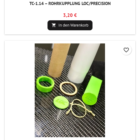
TC-1.14 – ROHRKUPPLUNG LOC/PRECISION
3,20 €
In den Warenkorb

favorite_border