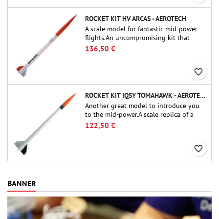
ROCKET KIT HV ARCAS - AEROTECH
A scale model for fantastic mid-power
flights.An uncompromising kit that
allows you to build a replica of one of
136,50 €
the most famous sounding-rocket ever.
favorite_border
ROCKET KIT IQSY TOMAHAWK - AEROTECH
Another great model to introduce you
to the mid-power.A scale replica of a
famous sounding rocket, small in size
122,50 €
and peefect to move to higher-level kits.
favorite_border
BANNER