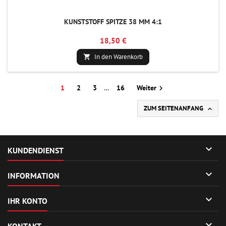
KUNSTSTOFF SPITZE 38 MM 4:1
18,50 €
In den Warenkorb

1
2
3
…
16
Weiter

ZUM SEITENANFANG


KUNDENDIENST

INFORMATION

IHR KONTO

KONTAKT