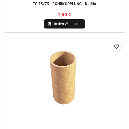
TC-75/75 - ROHRKUPPLUNG - KLIMA
2,50 €
In den Warenkorb

favorite_border