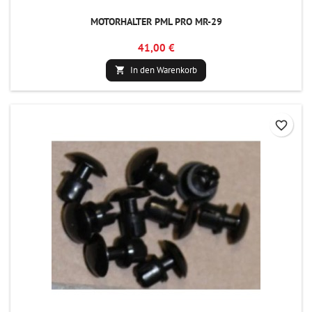
MOTORHALTER PML PRO MR-29
41,00 €
In den Warenkorb

favorite_border