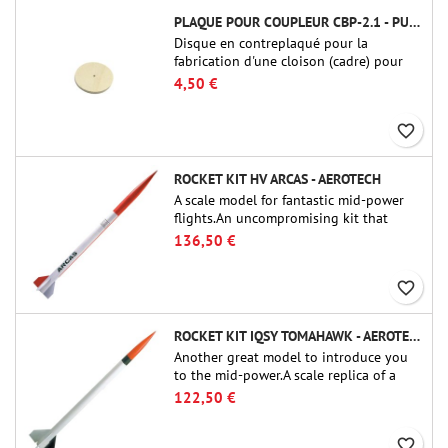
PLAQUE POUR COUPLEUR CBP-2.1 - PUBLIC MISSILES LTD.
Disque en contreplaqué pour la
fabrication d'une cloison (cadre) pour
raccords tubulaires de 54 mm de Public
4,50 €
Missiles Ltd. (PT-2.1 ou QT-2.1)
favorite_border
ROCKET KIT HV ARCAS - AEROTECH
A scale model for fantastic mid-power
flights.An uncompromising kit that
allows you to build a replica of one of
136,50 €
the most famous sounding-rocket ever.
favorite_border
ROCKET KIT IQSY TOMAHAWK - AEROTECH
Another great model to introduce you
to the mid-power.A scale replica of a
famous sounding rocket, small in size
122,50 €
and peefect to move to higher-level kits.
favorite_border