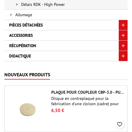
Délais RDK - High Power
Allumage
PIÈCES DÉTACHÉES
ACCESSORIES
RÉCUPÉRATION
DIDACTIQUE
NOUVEAUX PRODUITS
PLAQUE POUR COUPLEUR CBP-3.0 - PUBLIC MISSILES LTD.
Disque en contreplaqué pour la
fabrication d'une cloison (cadre) pour
raccords tubulaires de 75 mm de Public
6,50 €
Missiles Ltd. (PT-3.0/QT-3.0)
favorite_border