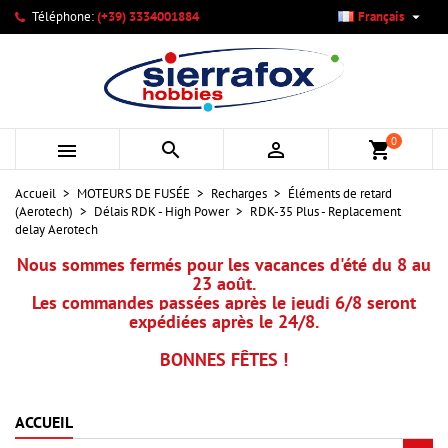

Téléphone:
(+39) 3334001884
Français
×
×
×
Mes listes d'envies
Créer une liste d'envies
Connexion
add_circle_outline
Créer une nouvelle liste
Vous devez être connecté pour ajouter des produits à votre
Nom de la liste d'envies
liste d'envies.
0



shopping_cart
Annuler
Connexion
Accueil
MOTEURS DE FUSÉE
Recharges
Éléments de retard
Annuler
Créer une liste d'envies
(Aerotech)
Délais RDK - High Power
RDK-35 Plus - Replacement
delay Aerotech
Nous sommes fermés pour les vacances d'été du 8 au
23 août.
Les commandes passées après le jeudi 6/8 seront
expédiées après le 24/8.
BONNES FÊTES !
ACCUEIL