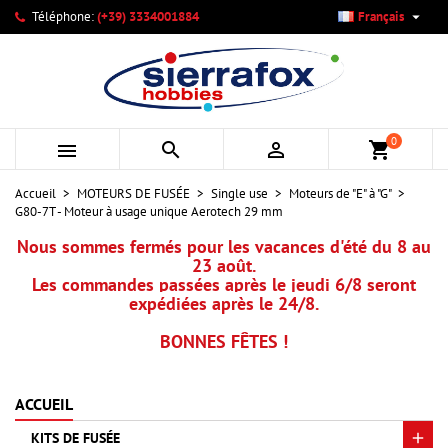

Téléphone:
(+39) 3334001884
Français
×
×
×
Mes listes d'envies
Créer une liste d'envies
Connexion
add_circle_outline
Créer une nouvelle liste
Vous devez être connecté pour ajouter des produits à votre
Nom de la liste d'envies
liste d'envies.
0



shopping_cart
Annuler
Connexion
Accueil
MOTEURS DE FUSÉE
Single use
Moteurs de "E" à "G"
Annuler
Créer une liste d'envies
G80-7T - Moteur à usage unique Aerotech 29 mm
Nous sommes fermés pour les vacances d'été du 8 au
23 août.
Les commandes passées après le jeudi 6/8 seront
expédiées après le 24/8.
BONNES FÊTES !
ACCUEIL
KITS DE FUSÉE