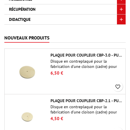
RÉCUPÉRATION
DIDACTIQUE
NOUVEAUX PRODUITS
PLAQUE POUR COUPLEUR CBP-3.0 - PUBLIC MISSILES LTD.
Disque en contreplaqué pour la
fabrication d'une cloison (cadre) pour
raccords tubulaires de 75 mm de Public
6,50 €
Missiles Ltd. (PT-3.0/QT-3.0)
favorite_border
PLAQUE POUR COUPLEUR CBP-2.1 - PUBLIC MISSILES LTD.
Disque en contreplaqué pour la
fabrication d'une cloison (cadre) pour
raccords tubulaires de 54 mm de Public
4,50 €
Missiles Ltd. (PT-2.1 ou QT-2.1)