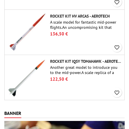
favorite_border
ROCKET KIT HV ARCAS - AEROTECH
A scale model for fantastic mid-power
flights.An uncompromising kit that
allows you to build a replica of one of
136,50 €
the most famous sounding-rocket ever.
favorite_border
ROCKET KIT IQSY TOMAHAWK - AEROTECH
Another great model to introduce you
to the mid-power.A scale replica of a
famous sounding rocket, small in size
122,50 €
and peefect to move to higher-level kits.
favorite_border
BANNER