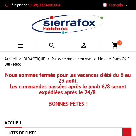

Téléphone:
(+39) 3334001884
Français
×
×
×
Mes listes d'envies
Créer une liste d'envies
Connexion
add_circle_outline
Créer une nouvelle liste
Vous devez être connecté pour ajouter des produits à votre
Nom de la liste d'envies
liste d'envies.
0



shopping_cart
Annuler
Connexion
Accueil
DIDACTIQUE
Packs de moteur en vrac
Moteurs Estes C6-5
Annuler
Créer une liste d'envies
Bulk Pack
Nous sommes fermés pour les vacances d'été du 8 au
23 août.
Les commandes passées après le jeudi 6/8 seront
expédiées après le 24/8.
BONNES FÊTES !
ACCUEIL
KITS DE FUSÉE