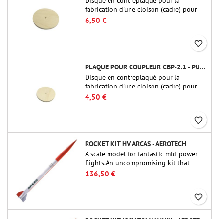
Disque en contreplaqué pour la
fabrication d'une cloison (cadre) pour
raccords tubulaires de 75 mm de Public
6,50 €
Missiles Ltd. (PT-3.0/QT-3.0)
favorite_border
PLAQUE POUR COUPLEUR CBP-2.1 - PUBLIC MISSILES LTD.
Disque en contreplaqué pour la
fabrication d'une cloison (cadre) pour
raccords tubulaires de 54 mm de Public
4,50 €
Missiles Ltd. (PT-2.1 ou QT-2.1)
favorite_border
ROCKET KIT HV ARCAS - AEROTECH
A scale model for fantastic mid-power
flights.An uncompromising kit that
allows you to build a replica of one of
136,50 €
the most famous sounding-rocket ever.
favorite_border