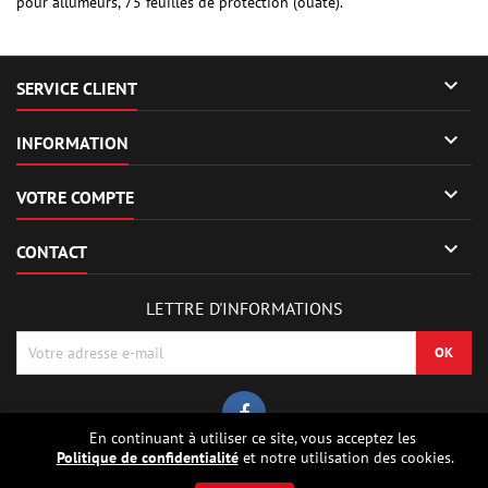
pour allumeurs, 75 feuilles de protection (ouate).

SERVICE CLIENT

INFORMATION

VOTRE COMPTE

CONTACT
LETTRE D'INFORMATIONS
En continuant à utiliser ce site, vous acceptez les
Politique de confidentialité
et notre utilisation des cookies.
© Copyright 2026 Sierrafox Hobbies - Model rocket shop, high power
rocketry, rocket motors, rocket electronics and building parts.. Tous droits