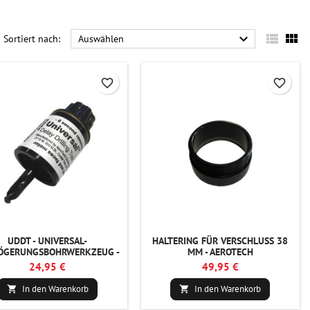



Sortiert nach:
Auswählen
favorite_border
favorite_border
UDDT - UNIVERSAL-
HALTERING FÜR VERSCHLUSS 38
ÖGERUNGSBOHRWERKZEUG -
MM - AEROTECH
AEROTECH
24,95 €
49,95 €
In den Warenkorb
In den Warenkorb

