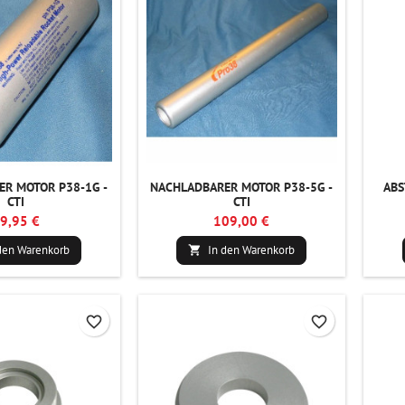
R MOTOR P38-1G -
NACHLADBARER MOTOR P38-5G -
ABS
CTI
CTI
9,95 €
109,00 €
den Warenkorb
In den Warenkorb

favorite_border
favorite_border