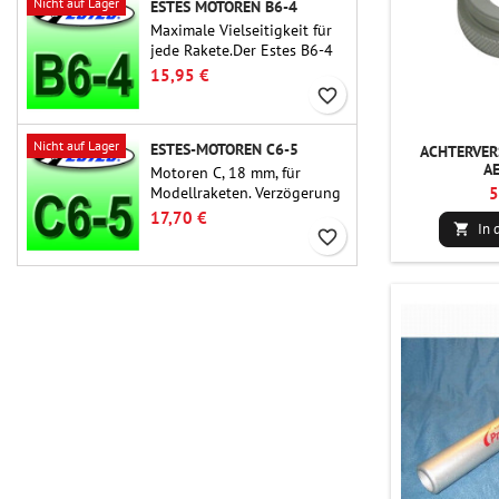
Nicht auf Lager
ESTES MOTOREN B6-4
Maximale Vielseitigkeit für
jede Rakete.Der Estes B6-4
ist einer der am häufigsten
15,95 €
verwendeten
favorite_border
Raketenmotoren überhaupt
und für die große Mehrheit
Nicht auf Lager
ESTES-MOTOREN C6-5
der Estes- und ähnlichen
ACHTERVER
A
Raketen geeignet.
Motoren C, 18 mm, für
Modellraketen. Verzögerung
5
5 Sekunden, für einstufige
17,70 €
In 

Raketen.
favorite_border