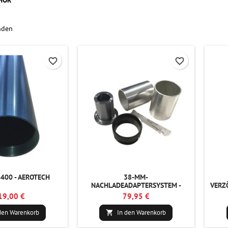
HÖR
nden
favorite_border
favorite_border
6400 - AEROTECH
38-MM-
NACHLADEADAPTERSYSTEM -
VERZ
AEROTECH
19,00 €
79,95 €
den Warenkorb
In den Warenkorb
