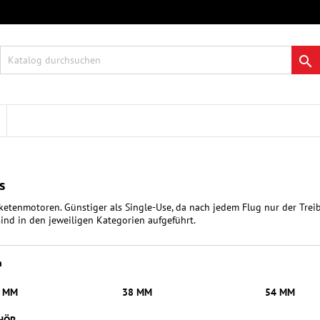
re Wunschlisten
modalTitle))
nschliste erstellen
nmelden

Neue Liste anlegen
onfirmMessage))
 müssen angemeldet sein, um Artikel Ihrer Wunschliste hinzufügen zu
me der Wunschliste
nnen.
((cancelText))
((modalDeleteText)
Abbrechen
Anmelde
Abbrechen
Wunschliste erstelle
s
etenmotoren. Günstiger als Single-Use, da nach jedem Flug nur der Treibs
nd in den jeweiligen Kategorien aufgeführt.
n
9 MM
38 MM
54 MM