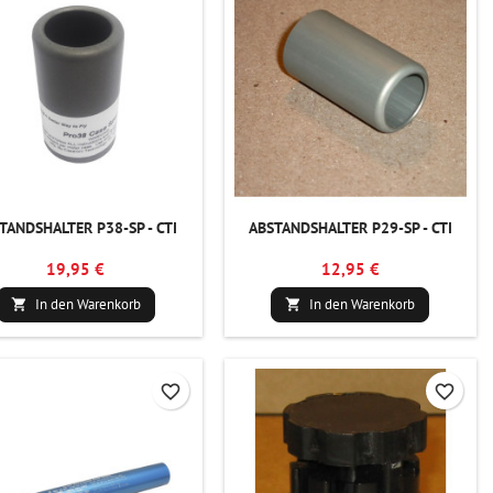
TANDSHALTER P38-SP - CTI
ABSTANDSHALTER P29-SP - CTI
19,95 €
12,95 €
In den Warenkorb
In den Warenkorb


favorite_border
favorite_border