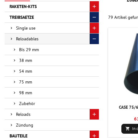
ZUBE
RAKETEN-KITS
TREIBSAETZE
79 Artikel gefu
Single use
Reloadables
Bis 29 mm
38 mm
54 mm
75 mm
98 mm
Zubehör
CASE 75/
Reloads
6
Zündung
In 

BAUTEILE