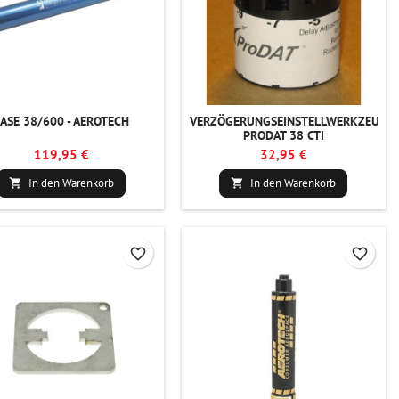
ASE 38/600 - AEROTECH
VERZÖGERUNGSEINSTELLWERKZEUG
PRODAT 38 CTI
119,95 €
32,95 €
In den Warenkorb
In den Warenkorb


favorite_border
favorite_border