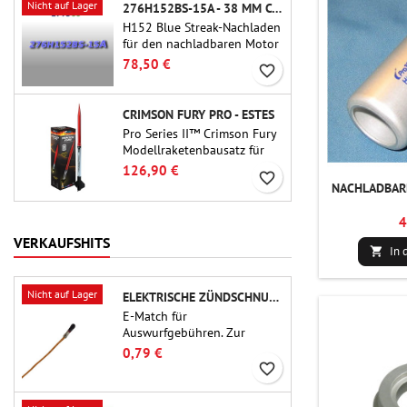
Nicht auf Lager
276H152BS-15A - 38 MM CTI NACHLADEN
H152 Blue Streak-Nachladen
für den nachladbaren Motor
Cesaroni P38-2G. Die
78,50 €
favorite_border
Verzögerung von 15
Sekunden ist über das
ProDAT 38-Tool einstellbar.
CRIMSON FURY PRO - ESTES
Pro Series II™ Crimson Fury
Modellraketenbausatz für
29-mm-Motoren Typ E, F
126,90 €
favorite_border
und G.Der Crimson Fury
NACHLADBARE
wurde für fortgeschrittene
Raketenbauer entwickelt
4
und bietet aufregende
VERKAUFSHITS
Starts, sanfte Landungen
In 

und ein ebenso
hochwertiges Bauerlebnis
Nicht auf Lager
ELEKTRISCHE ZÜNDSCHNUR FÜR AUSSTOSSLADUNG
wie die Flüge selbst.
E-Match für
Auswurfgebühren. Zur
Verwendung mit
0,79 €
Höhenmessern oder anderen
favorite_border
elektronischen Geräten.