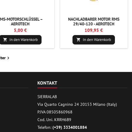
MS-MOTORSCHLÜSSEL –
NACHLADBARER MOTOR RMS
AEROTECH
29/40-120 - AEROTECH
5,00 €
109,95 €
In den Warenkorb
In den Warenkorb


ter

KONTAKT
SIERRALAB
Via Quarto Cagnino 24 20153 Milano (Italy)
P.IVA 08505860968
Cod. Uni. KRRH6B9
Telefon:
(+39) 3334001884