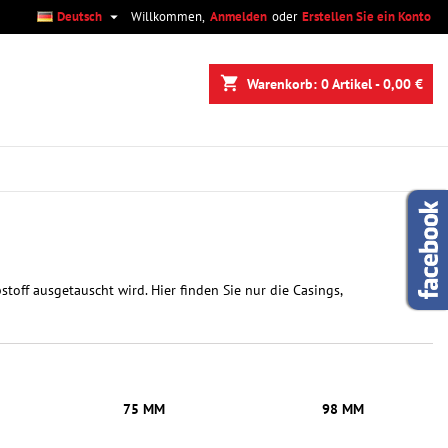

Deutsch
Willkommen,
Anmelden
oder
Erstellen Sie ein Konto
×
×
×
×
shopping_cart
Warenkorb:
0
Artikel - 0,00 €
)
n
n
toff ausgetauscht wird. Hier finden Sie nur die Casings,
75 MM
98 MM