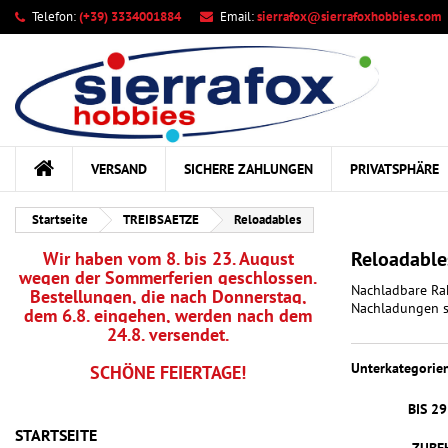
Telefon:
(+39) 3334001884
Email:
sierrafox@sierrafoxhobbies.com
Ih
((
Wu
A
add_circle_outline
((c
Sie
Na
kö
VERSAND
SICHERE ZAHLUNGEN
PRIVATSPHÄRE
Startseite
TREIBSAETZE
Reloadables
Reloadable
Wir haben vom 8. bis 23. August
wegen der Sommerferien geschlossen.
Nachladbare Rak
Bestellungen, die nach Donnerstag,
Nachladungen si
dem 6.8. eingehen, werden nach dem
24.8. versendet.
Unterkategorie
SCHÖNE FEIERTAGE!
BIS 2
STARTSEITE