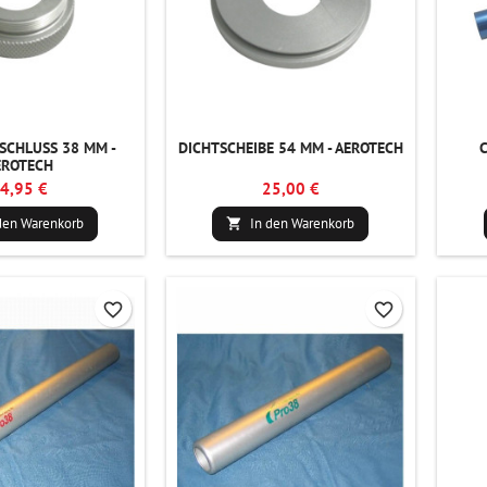
SCHLUSS 38 MM -
DICHTSCHEIBE 54 MM - AEROTECH
C
EROTECH
4,95 €
25,00 €
den Warenkorb
In den Warenkorb

favorite_border
favorite_border