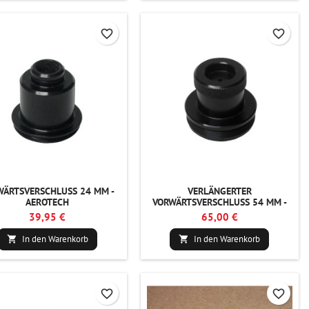
favorite_border
favorite_border
WÄRTSVERSCHLUSS 24 MM -
VERLÄNGERTER
AEROTECH
VORWÄRTSVERSCHLUSS 54 MM -
AEROTECH
39,95 €
65,00 €
In den Warenkorb
In den Warenkorb


favorite_border
favorite_border