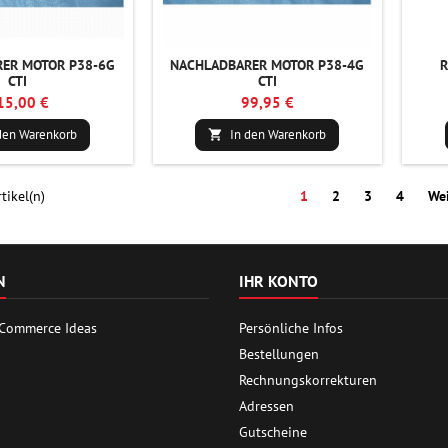
ER MOTOR P38-6G
NACHLADBARER MOTOR P38-4G
R
CTI
CTI
15,00 €
99,95 €
den Warenkorb
In den Warenkorb

tikel(n)
1
2
3
4
Wei
N
IHR KONTO
 Commerce Ideas
Persönliche Infos
Bestellungen
Rechnungskorrekturen
Adressen
Gutscheine