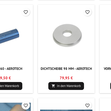
favorite_border
favorite_border
/60 - AEROTECH
DICHTSCHEIBE 98 MM - AEROTECH
VOR
9,50 €
79,95 €
den Warenkorb
In den Warenkorb

favorite_border
favorite_border