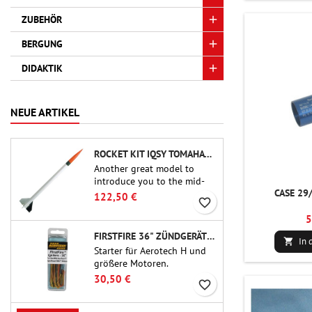
ZUBEHÖR
BERGUNG
DIDAKTIK
NEUE ARTIKEL
ROCKET KIT IQSY TOMAHAWK - AEROTECH
Another great model to
introduce you to the mid-
CASE 29
power.A scale replica of a
122,50 €
favorite_border
famous sounding rocket,
small in size and peefect to
5
move to higher-level kits.
FIRSTFIRE 36" ZÜNDGERÄTE - AEROTECH
In 

Starter für Aerotech H und
größere Motoren.
Zuverlässige Zündung von
30,50 €
favorite_border
Motoren bis zu 91 cm Länge.