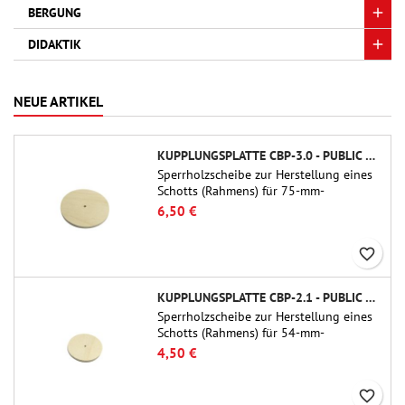
BERGUNG
DIDAKTIK
NEUE ARTIKEL
KUPPLUNGSPLATTE CBP-3.0 - PUBLIC MISSILES LTD.
Sperrholzscheibe zur Herstellung eines
Schotts (Rahmens) für 75-mm-
Rohrkupplungen (PT-3.0/QT-3.0) von
6,50 €
Public Missiles Ltd.
favorite_border
KUPPLUNGSPLATTE CBP-2.1 - PUBLIC MISSILES LTD.
Sperrholzscheibe zur Herstellung eines
Schotts (Rahmens) für 54-mm-
Rohrkupplungen (PT-2.1 oder QT-2.1)
4,50 €
von Public Missiles Ltd.
favorite_border