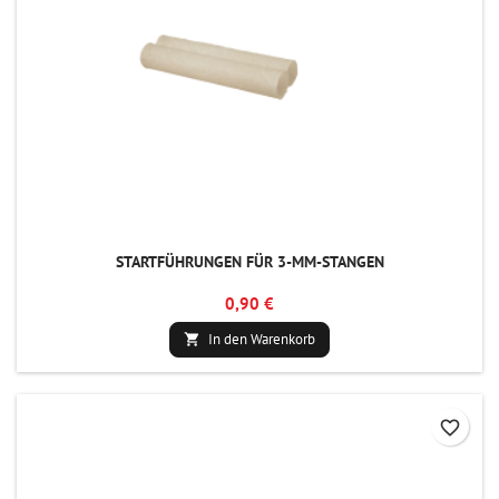
STARTFÜHRUNGEN FÜR 3-MM-STANGEN
0,90 €
In den Warenkorb

favorite_border