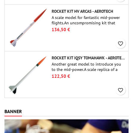
ROCKET KIT HV ARCAS - AEROTECH
A scale model for fantastic mid-power
flights.An uncompromising kit that
allows you to build a replica of one of
136,50 €
the most famous sounding-rocket ever.
favorite_border
ROCKET KIT IQSY TOMAHAWK - AEROTECH
Another great model to introduce you
to the mid-power.A scale replica of a
famous sounding rocket, small in size
122,50 €
and peefect to move to higher-level kits.
favorite_border
BANNER