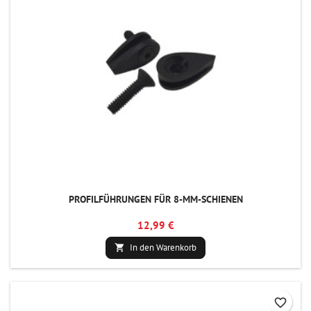
PROFILFÜHRUNGEN FÜR 8-MM-SCHIENEN
12,99 €
In den Warenkorb

favorite_border