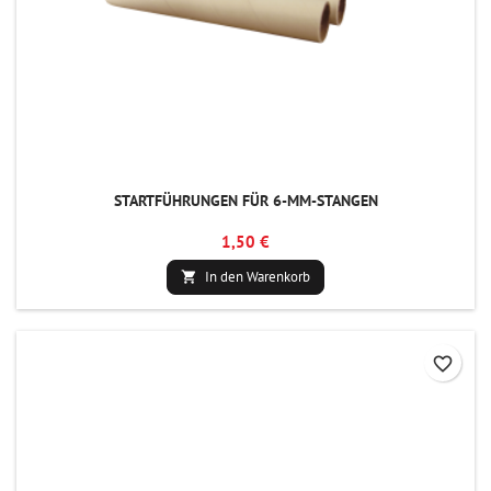
STARTFÜHRUNGEN FÜR 6-MM-STANGEN
1,50 €
In den Warenkorb

favorite_border