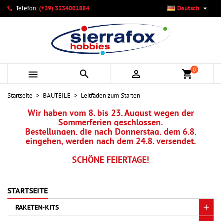

Telefon:
(+39) 3334001884
Deutsch
×
×
×
×
Ihre Wunschlisten
((modalTitle))
Wunschliste erstellen
Anmelden
add_circle_outline
Neue Liste anlegen
((confirmMessage))
Sie müssen angemeldet sein, um Artikel Ihrer Wunschliste
Name der Wunschliste
hinzufügen zu können.
0



shopping_cart
((cancelText))
((modalDeleteText))
Abbrechen
Anmelden
Startseite
BAUTEILE
Leitfäden zum Starten
Abbrechen
Wunschliste erstellen
Wir haben vom 8. bis 23. August wegen der
Sommerferien geschlossen.
Bestellungen, die nach Donnerstag, dem 6.8.
eingehen, werden nach dem 24.8. versendet.
SCHÖNE FEIERTAGE!
STARTSEITE
RAKETEN-KITS