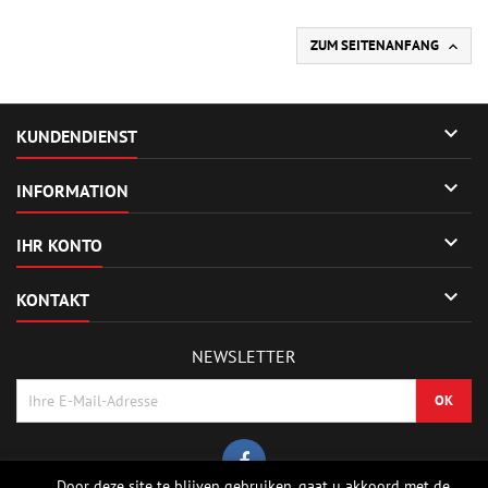
ZUM SEITENANFANG


KUNDENDIENST

INFORMATION

IHR KONTO

KONTAKT
NEWSLETTER
Door deze site te blijven gebruiken, gaat u akkoord met de