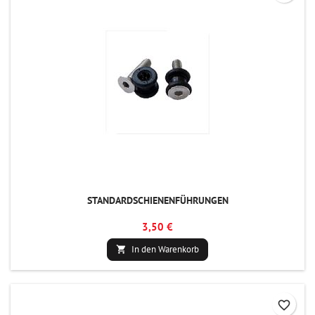
STANDARDSCHIENENFÜHRUNGEN
3,50 €
In den Warenkorb

favorite_border