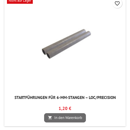
Nicht auf Lager
favorite_border
STARTFÜHRUNGEN FÜR 6-MM-STANGEN – LOC/PRECISION
1,20 €
In den Warenkorb
