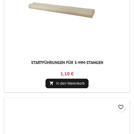
STARTFÜHRUNGEN FÜR 5-MM-STANGEN
1,10 €
In den Warenkorb

favorite_border