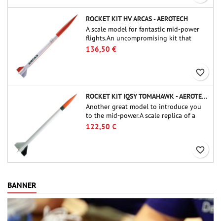
ROCKET KIT HV ARCAS - AEROTECH
A scale model for fantastic mid-power
flights.An uncompromising kit that
allows you to build a replica of one of
136,50 €
the most famous sounding-rocket ever.
favorite_border
ROCKET KIT IQSY TOMAHAWK - AEROTECH
Another great model to introduce you
to the mid-power.A scale replica of a
famous sounding rocket, small in size
122,50 €
and peefect to move to higher-level kits.
favorite_border
BANNER