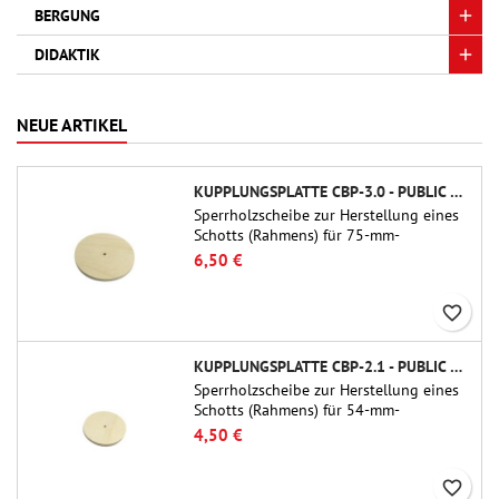
BERGUNG
DIDAKTIK
NEUE ARTIKEL
KUPPLUNGSPLATTE CBP-3.0 - PUBLIC MISSILES LTD.
Sperrholzscheibe zur Herstellung eines
Schotts (Rahmens) für 75-mm-
Rohrkupplungen (PT-3.0/QT-3.0) von
6,50 €
Public Missiles Ltd.
favorite_border
KUPPLUNGSPLATTE CBP-2.1 - PUBLIC MISSILES LTD.
Sperrholzscheibe zur Herstellung eines
Schotts (Rahmens) für 54-mm-
Rohrkupplungen (PT-2.1 oder QT-2.1)
4,50 €
von Public Missiles Ltd.
favorite_border