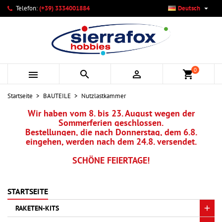

Telefon:
(+39) 3334001884
Deutsch
×
×
×
×
Ihre Wunschlisten
((modalTitle))
Wunschliste erstellen
Anmelden
add_circle_outline
Neue Liste anlegen
((confirmMessage))
Sie müssen angemeldet sein, um Artikel Ihrer Wunschliste
Name der Wunschliste
hinzufügen zu können.
0



shopping_cart
((cancelText))
((modalDeleteText))
Abbrechen
Anmelden
Startseite
BAUTEILE
Nutzlastkammer
Abbrechen
Wunschliste erstellen
Wir haben vom 8. bis 23. August wegen der
Sommerferien geschlossen.
Bestellungen, die nach Donnerstag, dem 6.8.
eingehen, werden nach dem 24.8. versendet.
SCHÖNE FEIERTAGE!
STARTSEITE
RAKETEN-KITS