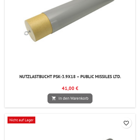
NUTZLASTBUCHT PSK-3.9X18 – PUBLIC MISSILES LTD.
41,00 €
In den Warenkorb

Nicht auf Lager
favorite_border