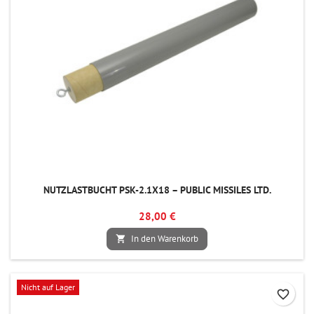
NUTZLASTBUCHT PSK-2.1X18 – PUBLIC MISSILES LTD.
28,00 €
In den Warenkorb

Nicht auf Lager
favorite_border