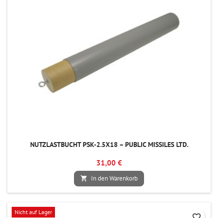
NUTZLASTBUCHT PSK-2.5X18 – PUBLIC MISSILES LTD.
31,00 €
In den Warenkorb

Nicht auf Lager
favorite_border