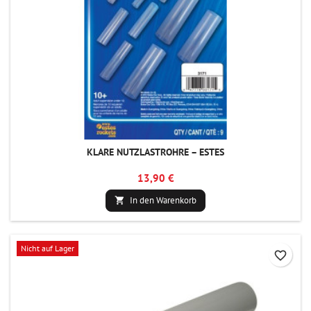
KLARE NUTZLASTROHRE – ESTES
13,90 €
In den Warenkorb

Nicht auf Lager
favorite_border